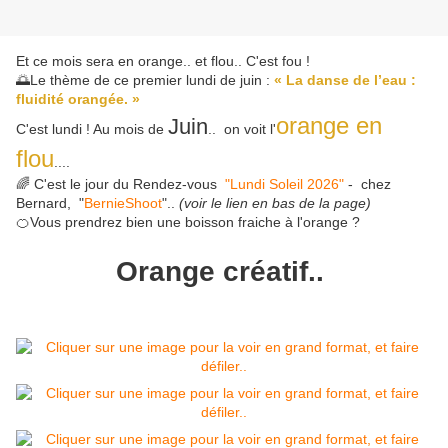
Et ce mois sera en orange.. et flou.. C'est fou !
🌅Le thème de ce premier lundi de juin :
« La danse de l’eau :
fluidité orangée. »
orange en
Juin
C'est lundi ! Au mois de
.. on voit l'
flou
....
🌈 C'est le jour du Rendez-vous
"Lundi Soleil 2026"
- chez
Bernard, "
BernieShoot
"..
(voir le lien en bas de la page)
🍊Vous prendrez bien une boisson fraiche à l'orange ?
Orange créatif..