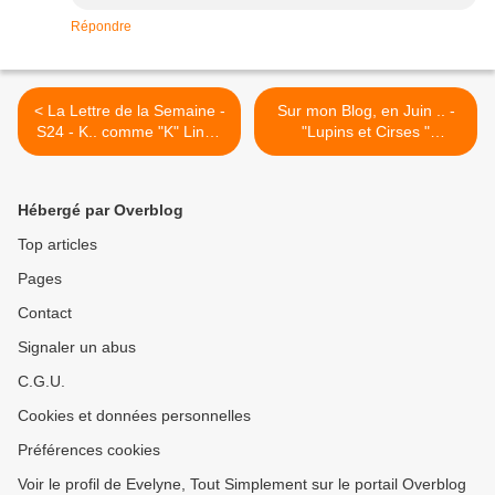
Répondre
< La Lettre de la Semaine -
Sur mon Blog, en Juin .. -
S24 - K.. comme "K" Line..
"Lupins et Cirses "
(Kawasaki Kisen Kabushiki,
@Mantes-la-Jolie >
Ltd.) @Mantes-la-Jolie
Hébergé par Overblog
Top articles
Pages
Contact
Signaler un abus
C.G.U.
Cookies et données personnelles
Préférences cookies
Voir le profil de Evelyne, Tout Simplement sur le portail Overblog