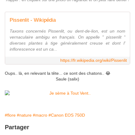
Rappel : en cliquant sur une photo on l'agrandit et on peut faire défiler !
Pissenlit - Wikipédia
Taxons concernés Pissenlit, ou dent-de-lion, est un nom
vernaculaire ambigu en français. On appelle " pissenlit "
diverses plantes à tige généralement creuse et dont l'
inflorescence est un ca...
https://fr.wikipedia.org/wiki/Pissenlit
Oups.. là, en relevant la tête... ce sont des chatons.. 😂
Saule (salix)
#flore
#nature
#macro
#Canon EOS 750D
Partager