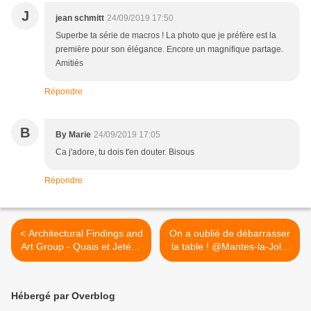
J
jean schmitt
24/09/2019 17:50
Superbe ta série de macros ! La photo que je préfère est la
première pour son élégance. Encore un magnifique partage.
Amitiés
Répondre
B
By Marie
24/09/2019 17:05
Ca j'adore, tu dois t'en douter. Bisous
Répondre
< Architectural Findings and
On a oublié de débarrasser
Art Group - Quais et Jetées
la table ! @Mantes-la-Jolie
- 3 - Quai de la Tour..
>
(archives 2014) @Mantes-
la-Jolie
Hébergé par Overblog