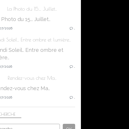
La Photo du 15... Juillet..
07/2026
…
di Soleil.. Entre ombre et lumière..
07/2026
…
Rendez-vous chez Ma..
07/2026
…
CHERCHE