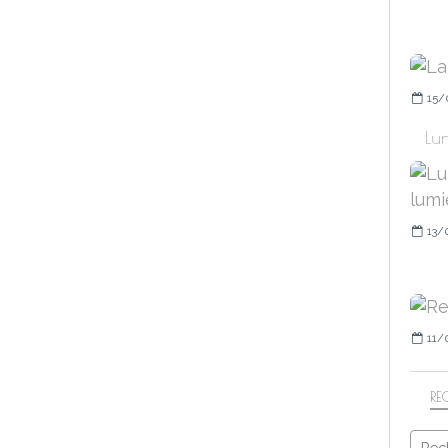
15/
Lun
13/
11/
RE