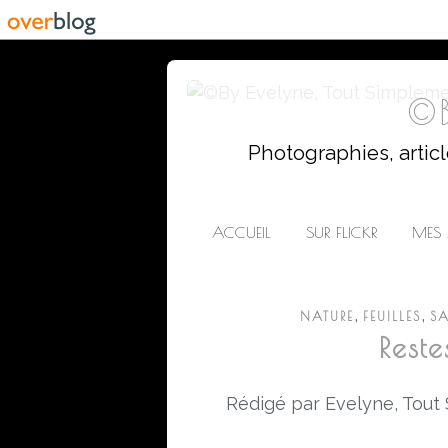
©B
Photographies, artic
ACCUEIL
SUR FLICKR
MES 
,
,
NATURE
FEUILLES
S
Reste
Rédigé par Evelyne, Tout