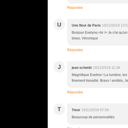
Répondre
U
Une fleur de Paris
19/12/2019 13:5
Bonjour Evelyne,<br /> Je n'ai qu'un
bises, Véronique
Répondre
J
jean schmitt
19/12/2019 11:38
Magnifique Eveline ! La lumière, les c
finement travaillé. Bravo ! amitiés, J
Répondre
T
Tmor
19/12/2019 07:59
Beaucoup de personnalités