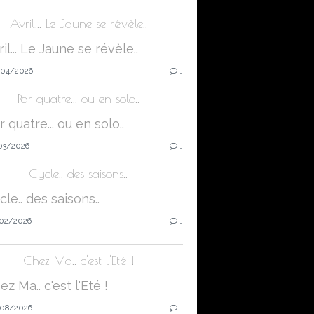
Avril... Le Jaune se révèle..
04/2026
…
Par quatre... ou en solo..
03/2026
…
Cycle.. des saisons..
02/2026
…
Chez Ma.. c'est l'Eté !
08/2026
…