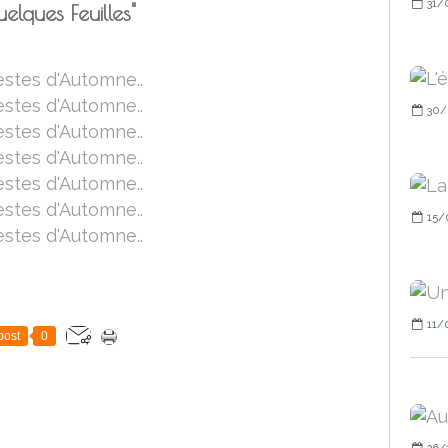
31/
elques Feuilles"
30/
15/
11/
post
0
26/