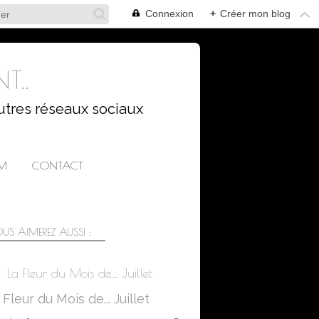
Connexion
+
Créer mon blog
T..
utres réseaux sociaux
AM
CONTACT
US AIMEREZ AUSSI :
La Fleur du Mois de... Juillet