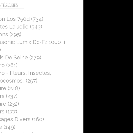
TÉGORIES
on Eos 750d
(734)
es La Jolie
(543)
ons
(295)
sonic Lumix Dc-Fz 1000 Ii
)
s De Seine
(279)
ro
(261)
o - Fleurs, Insectes,
ocosmos..
(257)
ure
(248)
rs
(237)
ure
(232)
rs
(177)
ages Divers
(160)
e
(149)