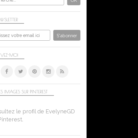
WSLETTER
IVEZ-MOI
S IMAGES SUR PINTEREST
ultez le profil de EvelyneGD
Pinterest.