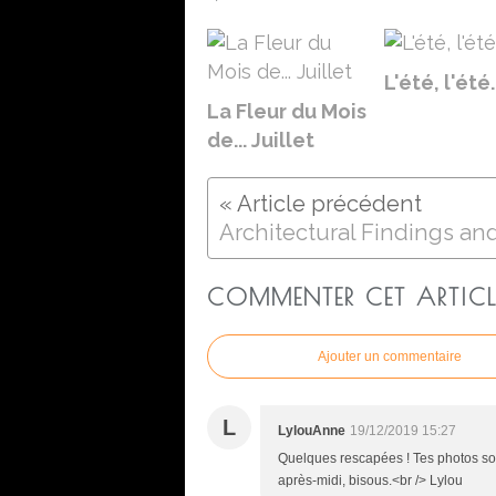
L'été, l'été..
La Fleur du Mois
de... Juillet
COMMENTER CET ARTICL
Ajouter un commentaire
L
LylouAnne
19/12/2019 15:27
Quelques rescapées ! Tes photos sont
après-midi, bisous.<br /> Lylou