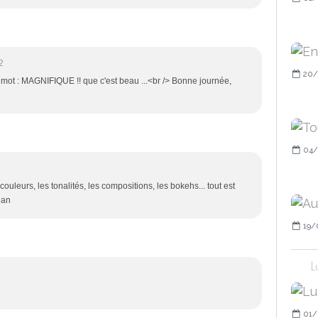
2
20/
 mot : MAGNIFIQUE !! que c'est beau ...<br /> Bonne journée,
04/
ouleurs, les tonalités, les compositions, les bokehs... tout est
ean
19/
L
01/