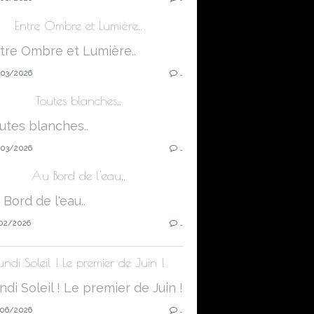
Entre Ombre et Lumière..
03/2026
…
Toutes blanches..
03/2026
…
Au Bord de l'eau..
02/2026
…
undi Soleil ! Le premier de Juin !
06/2026
…