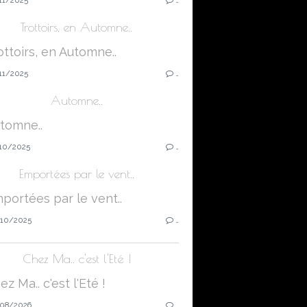
Trottoirs, en Automne..
11/2025
…
Automne..
10/2025
…
Emportées par le vent..
10/2025
…
Chez Ma.. c'est l'Eté !
08/2026
…