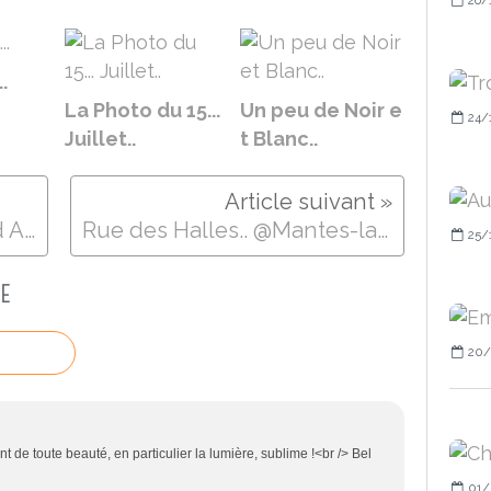
.
La Photo du 15...
Un peu de Noir e
24/
Juillet..
t Blanc..
Architectural Findings and Art Group - Décembre - Givre, Hiver/Frozen, Winter - 3 @Lac De Gassicourt
Rue des Halles.. @Mantes-la-Jolie
25/
E
20/
 de toute beauté, en particulier la lumière, sublime !<br /> Bel
01/