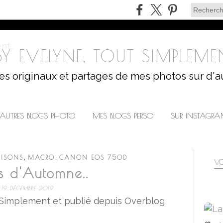
Y EVELYNE, TOUT SIMPLEMEN
les originaux et partages de mes photos sur d'a
AUTRES BLOGS PHOTO
MES BLOGS PERSO
SUR INSTAGR
,
,
AISONS
MACRO
CANON EOS 750D
VO
s d'Automne..
19 DÉCEMBRE 2019
 Simplement et publié depuis Overblog