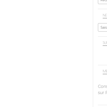
NE
SU
ME
Cons
sur 