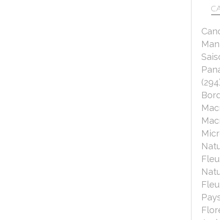
CA
Can
Mant
Sais
Pana
(294
Bord
Mac
Macr
Micr
Nat
Fleu
Nat
Fleu
Pays
Flor