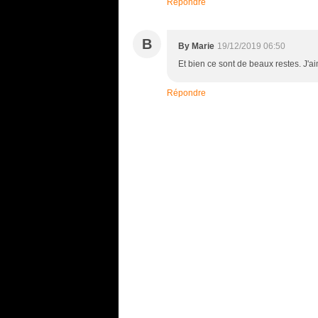
Répondre
B
By Marie
19/12/2019 06:50
Et bien ce sont de beaux restes. J'ai
Répondre