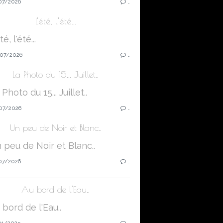
07/2026
…
L'été, l'été...
07/2026
…
La Photo du 15... Juillet..
07/2026
…
Un peu de Noir et Blanc..
07/2026
…
Au bord de l'Eau..
11/2025
…