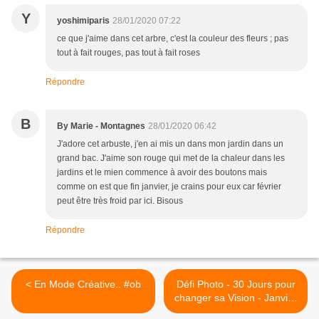
Y
yoshimiparis
28/01/2020 07:22
ce que j'aime dans cet arbre, c'est la couleur des fleurs ; pas
tout à fait rouges, pas tout à fait roses
Répondre
B
By Marie - Montagnes
28/01/2020 06:42
J'adore cet arbuste, j'en ai mis un dans mon jardin dans un
grand bac. J'aime son rouge qui met de la chaleur dans les
jardins et le mien commence à avoir des boutons mais
comme on est que fin janvier, je crains pour eux car février
peut être très froid par ici. Bisous
Répondre
< En Mode Créative.. #ob
Défi Photo - 30 Jours pour
changer sa Vision - Janvier
- Jour 28 - Sport d'Hiver..