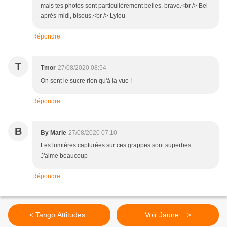
mais tes photos sont particulièrement belles, bravo.<br /> Bel
après-midi, bisous.<br /> Lylou
Répondre
T
Tmor
27/08/2020 08:54
On sent le sucre rien qu'à la vue !
Répondre
B
By Marie
27/08/2020 07:10
Les lumières capturées sur ces grappes sont superbes.
J'aime beaucoup
Répondre
< Tango Attitudes..
Voir Jaune... >