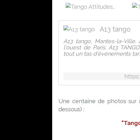
A13 tango
A13 tango, Mantes-la-Ville.
l'ouest de Paris. A13 TANGO
tout un tas d'événements tan
https
Une centaine de photos sur m
dessous) :
"Tango