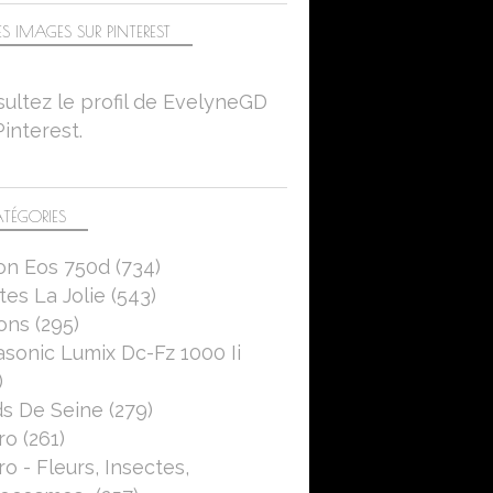
S IMAGES SUR PINTEREST
ultez le profil de EvelyneGD
Pinterest.
TÉGORIES
on Eos 750d
(734)
es La Jolie
(543)
ons
(295)
sonic Lumix Dc-Fz 1000 Ii
)
s De Seine
(279)
ro
(261)
o - Fleurs, Insectes,