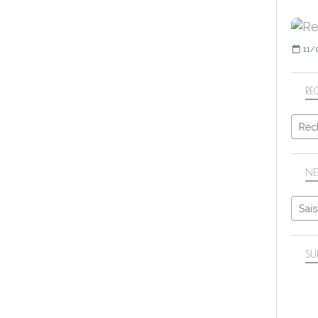
11/
RE
NE
SU