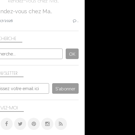
Rendez-vous chez Ma..
07/2026
…
CHERCHE
WSLETTER
IVEZ-MOI