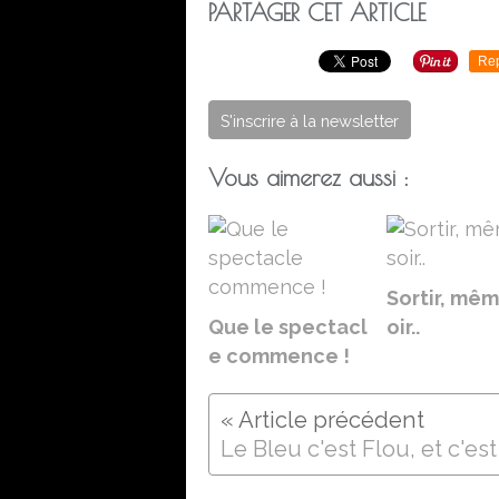
PARTAGER CET ARTICLE
Re
S'inscrire à la newsletter
Vous aimerez aussi :
Sortir, mêm
Que le spectacl
oir..
e commence !