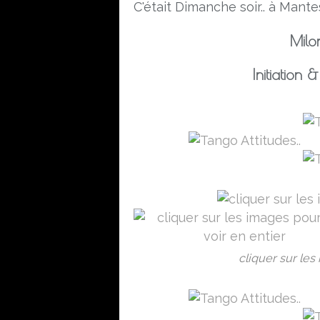
C'était Dimanche soir.. à Mantes
Milo
Initiation
cliquer sur les