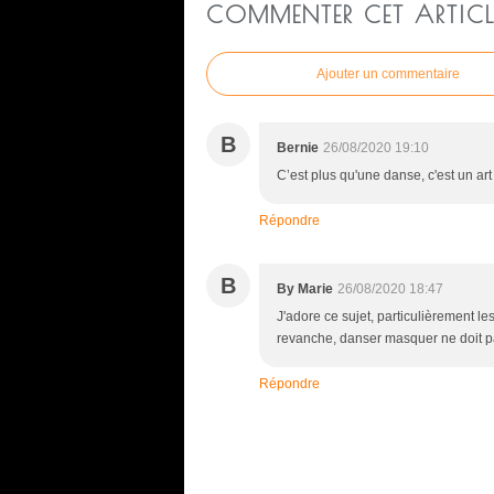
COMMENTER CET ARTICL
Ajouter un commentaire
B
Bernie
26/08/2020 19:10
C’est plus qu'une danse, c'est un art
Répondre
B
By Marie
26/08/2020 18:47
J'adore ce sujet, particulièrement l
revanche, danser masquer ne doit pas
Répondre