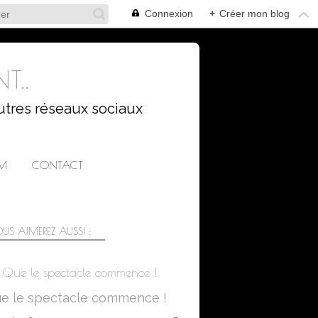
Connexion
+
Créer mon blog
T..
utres réseaux sociaux
AM
CONTACT
US AIMEREZ AUSSI :
Que le spectacle commence !