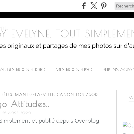
Y EVELYNE, TOUT SIMPLEMEN
les originaux et partages de mes photos sur d'a
AUTRES BLOGS PHOTO
MES BLOGS PERSO
SUR INSTAGR
,
,
,
FÊTES
MANTES-LA-VILLE
CANON EOS 750D
VO
o Attitudes..
25 AOÛT 2020
 Simplement et publié depuis Overblog