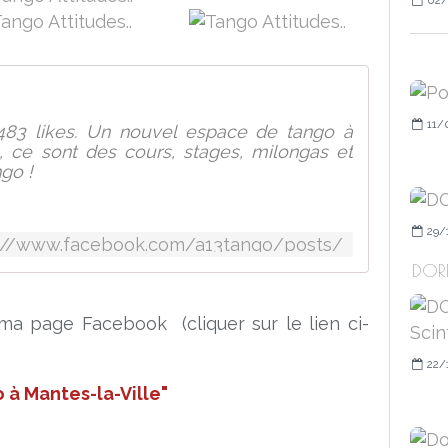
11/
 483 likes. Un nouvel espace de tango à
, ce sont des cours, stages, milongas et
go !
29/
://www.facebook.com/a13tango/posts/
DORÉ
a page Facebook (cliquer sur le lien ci-
22/
 à Mantes-la-Ville"