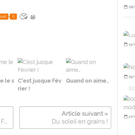
08/
post
0
15/
29/
e le s
C'est jusque Fév
Quand on aime..
XX
rier !
27/
Le Bleu c'est Flou, et c'est Fou !
Du soleil en grains !