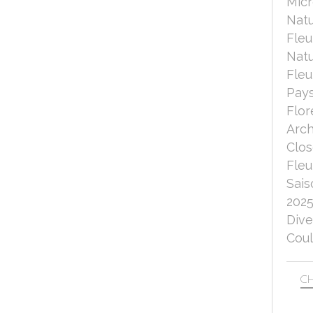
Micr
Nat
Fleu
Nat
Fleu
Pays
Flor
Arch
Clo
Fleu
Sais
202
Dive
Coul
CH