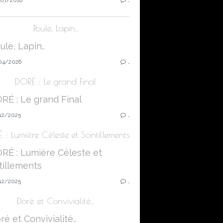
Poule, Lapin..
04/2026
…
DORÉ : Le grand Final
12/2025
…
 : Lumière Céleste et Scintillements
12/2025
…
Doré et Convivialité..