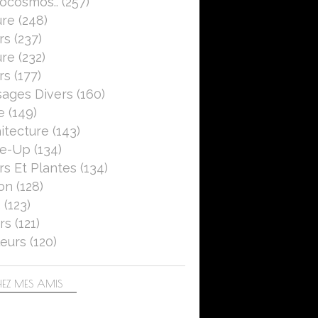
ocosmos..
(257)
ure
(248)
rs
(237)
ure
(232)
rs
(177)
ages Divers
(160)
e
(149)
itecture
(143)
se-Up
(134)
rs Et Plantes
(134)
on
(128)
5
(123)
rs
(121)
eurs
(120)
EZ MES AMIS