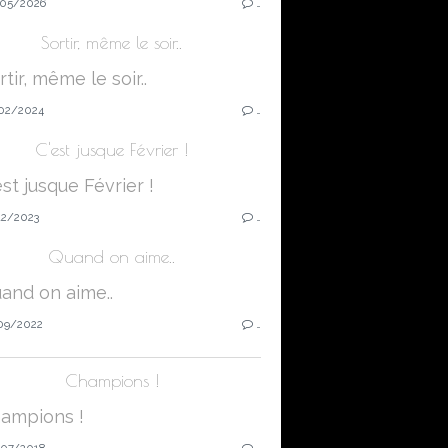
05/2026
…
Sortir, même le soir..
02/2024
…
C'est jusque Février !
12/2023
…
Quand on aime..
09/2022
…
Champions !
07/2018
…