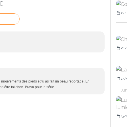
E
24/
01/
15/
es mouvements des pieds et tu as fait un beau reportage. En
 être folichon. Bravo pour la série
Lun
13/