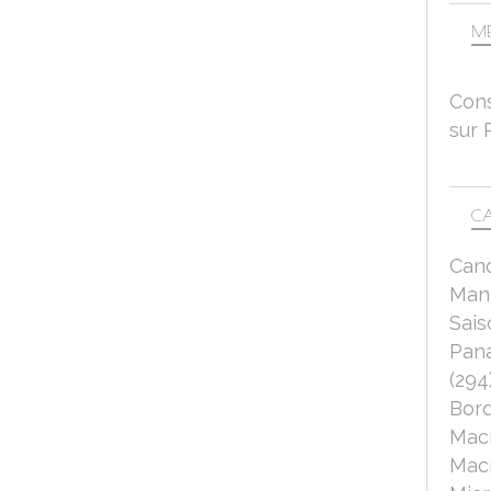
ME
Cons
sur 
CA
Can
Mant
Sais
Pana
(294
Bord
Mac
Macr