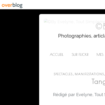
©B
Photographies, artic
ACCUEIL
SUR FLICKR
MES 
,
SPECTACLES
MANIFESTATIONS
Tang
Rédigé par Evelyne, Tout