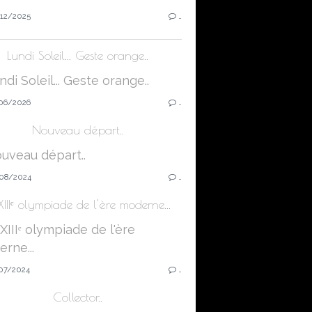
12/2025
…
Lundi Soleil... Geste orange..
06/2026
…
Nouveau départ..
08/2024
…
XIIIᵉ olympiade de l'ère moderne...
07/2024
…
Collector..