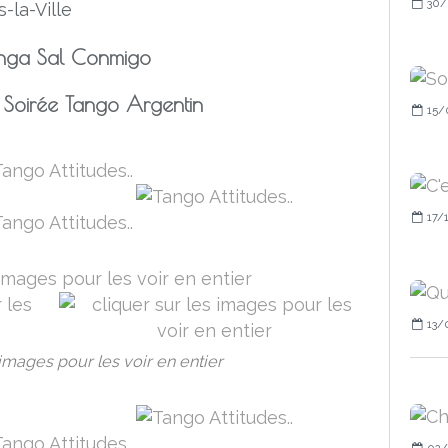
30/
-la-Ville
nga Sal Conmigo
 & Soirée Tango Argentin
15/
17/
13/
 images pour les voir en entier
02/