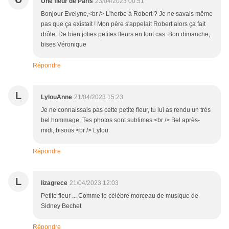
Une fleur de Paris
23/04/2023 00:51
Bonjour Evelyne,<br /> L'herbe à Robert ? Je ne savais même
pas que ça existait ! Mon père s'appelait Robert alors ça fait
drôle. De bien jolies petites fleurs en tout cas. Bon dimanche,
bises Véronique
Répondre
L
LylouAnne
21/04/2023 15:23
Je ne connaissais pas cette petite fleur, tu lui as rendu un très
bel hommage. Tes photos sont sublimes.<br /> Bel après-
midi, bisous.<br /> Lylou
Répondre
L
lizagrece
21/04/2023 12:03
Petite fleur ... Comme le célèbre morceau de musique de
Sidney Bechet
Répondre