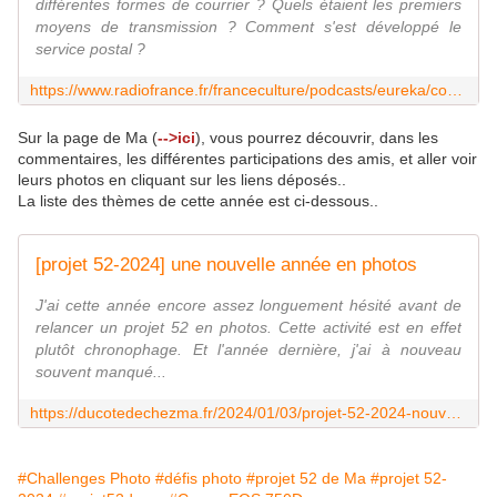
différentes formes de courrier ? Quels étaient les premiers
moyens de transmission ? Comment s'est développé le
service postal ?
https://www.radiofrance.fr/franceculture/podcasts/eureka/courrier-c-est-dans-la-boite-7051299
Sur la page de Ma (
-->ici
), vous pourrez découvrir, dans les
commentaires, les différentes participations des amis, et aller voir
leurs photos en cliquant sur les liens déposés..
La liste des thèmes de cette année est ci-dessous..
[projet 52-2024] une nouvelle année en photos
J'ai cette année encore assez longuement hésité avant de
relancer un projet 52 en photos. Cette activité est en effet
plutôt chronophage. Et l'année dernière, j'ai à nouveau
souvent manqué...
https://ducotedechezma.fr/2024/01/03/projet-52-2024-nouvelle-annee-photos/
#Challenges Photo
#défis photo
#projet 52 de Ma
#projet 52-