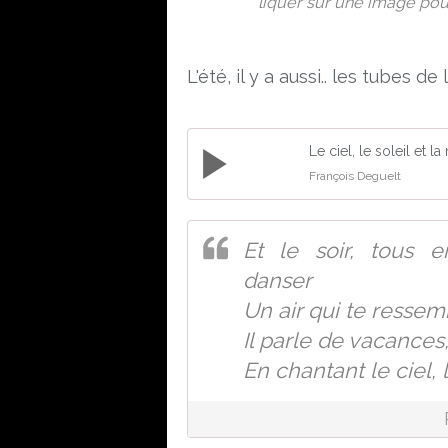
liquer sur une image pour 
L'été, il y a aussi.. les tubes de 
Le ciel, le soleil et la
François Deguelt
Et le soir, tous 
danser
Un air qui te ressem
Il parle de vacances
En chantant le ciel, l