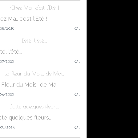
Chez Ma.. c'est l'Eté !
08/2026
…
L'été, l'été...
07/2026
…
La Fleur du Mois.. de Mai..
05/2026
…
Juste quelques fleurs..
08/2025
…