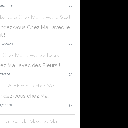
08/2026
…
ez-vous Chez Ma... avec le Soleil !
07/2026
…
Chez Ma... avec des Fleurs !
07/2026
…
Rendez-vous chez Ma..
07/2026
…
La Fleur du Mois.. de Mai..