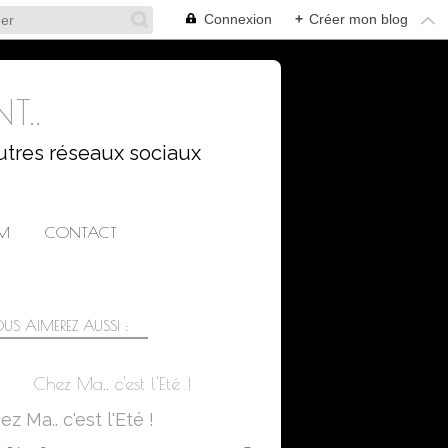
Connexion
+
Créer mon blog
T..
utres réseaux sociaux
AM
CONTACT
US AIMEREZ AUSSI :
Chez Ma.. c'est l'Eté !