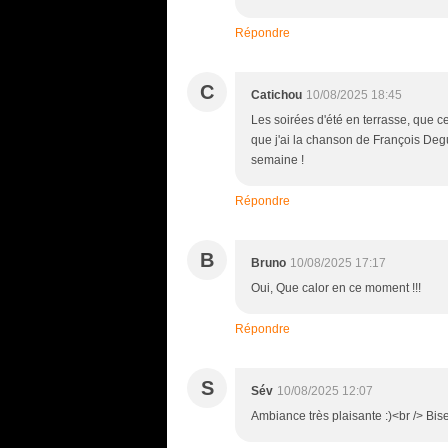
Répondre
C
Catichou
10/08/2025 18:45
Les soirées d'été en terrasse, que ce
que j'ai la chanson de François Degue
semaine !
Répondre
B
Bruno
10/08/2025 17:17
Oui, Que calor en ce moment !!!
Répondre
S
Sév
10/08/2025 12:07
Ambiance très plaisante :)<br /> Bi