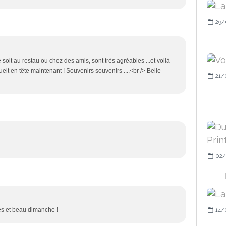
29/
 soit au restau ou chez des amis, sont très agréables ...et voilà
lt en tête maintenant ! Souvenirs souvenirs ....<br /> Belle
21/
02/
14/
ses et beau dimanche !