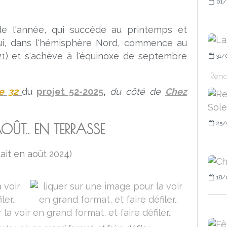
01/
de l'année, qui succède au printemps et
ui, dans l'hémisphère Nord, commence au
 21) et s'achève à l'équinoxe de septembre
31/
Rend
e 32
du
projet 52-2025
,
du côté de
Chez
25/
OÛT.. EN TERRASSE
tait en août 2024)
18/