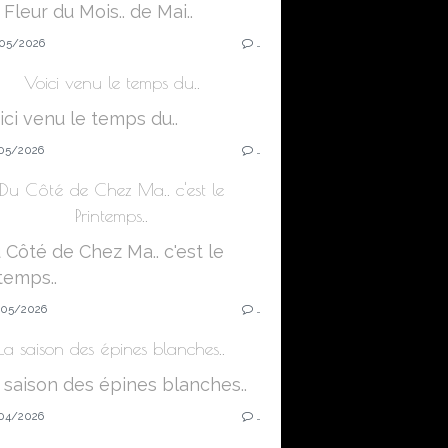
05/2026
…
Voici venu le temps du..
05/2026
…
Du Côté de Chez Ma.. c'est le
Printemps..
05/2026
…
La saison des épines blanches..
04/2026
…