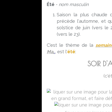
Été
-
nom masculin
Saison la plus chaude 
précède l'automne, et q
solstice de juin (vers le
(vers le 23).
C'est le thème de la
semain
Ma
.
.
,
est l'
été
:
SOIR D'A
(c'é