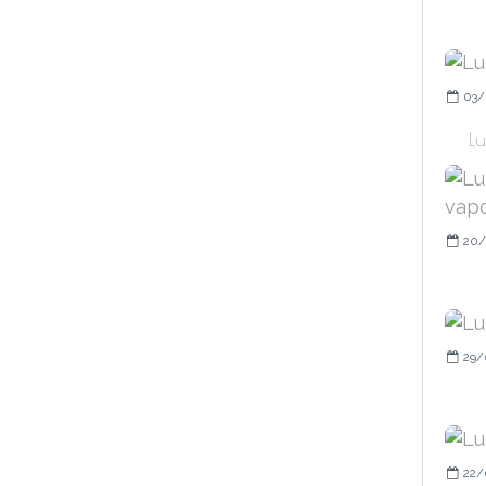
03/
Lu
20/
29/
22/