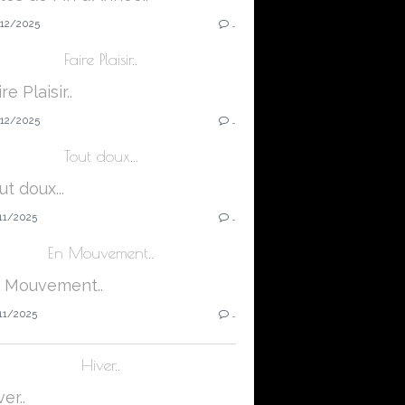
12/2025
…
Faire Plaisir..
12/2025
…
Tout doux...
11/2025
…
En Mouvement..
11/2025
…
Hiver..