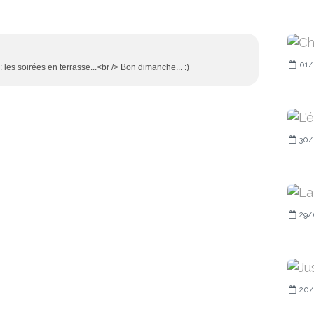
01/
: les soirées en terrasse...<br /> Bon dimanche... :)
30/
29/
20/