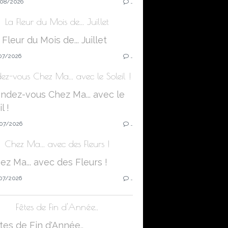
08/2026
…
La Fleur du Mois de... Juillet
07/2026
…
ez-vous Chez Ma... avec le Soleil !
07/2026
…
Chez Ma... avec des Fleurs !
07/2026
…
Fêtes de Fin d'Année..