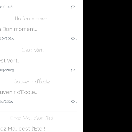
01/2026
…
Un Bon moment..
10/2025
…
C'est Vert..
09/2025
…
Souvenir d’École..
09/2025
…
Chez Ma.. c'est l'Eté !