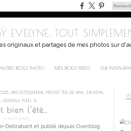
Y EVELYNE, TOUT SIMPLEMEN
les originaux et partages de mes photos sur d'a
AUTRES BLOGS PHOTO
MES BLOGS PERSO
SUR INSTAGR
,
,
,
,
2025
PROJET52DEMA
PROJET 52 DE MA
SAISON
VO
,
É
GOOGLE PIXEL 6
t bien l'été..
9 AOÛT 2025
r-Debrabant et publié depuis Overblog