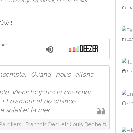
la voir en grand format, et faire défiler..
20/
l'été !
06/
 mer
29/
ensemble, Quand nous allons
ble, Viens toujours te chercher
, Et d'amour et de chance..
22/
e soleil et la mer..
Paroliers : Francois Deguelt (louis Deghelt)