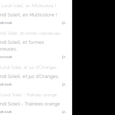
Lundi Soleil.. en Multicolore !
08/2026
…
ndi Soleil.. et formes vaporeuses..
07/2026
…
Lundi Soleil.. et jus d'Oranges..
06/2026
…
Lundi Soleil – Traînées orange
06/2026
…