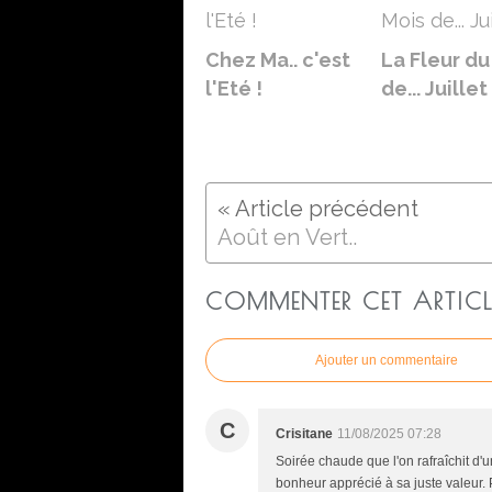
Chez Ma.. c'est
La Fleur du
l'Eté !
de... Juillet
Août en Vert..
COMMENTER CET ARTICL
Ajouter un commentaire
C
Crisitane
11/08/2025 07:28
Soirée chaude que l'on rafraîchit d'u
bonheur apprécié à sa juste valeur. P