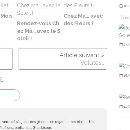
01/
 Mois
Chez Ma... avec
Rend
Rendez-vous Ch
des Fleurs !
ez Ma... avec le S
oleil !
25/
Volutes..
18/
E
11/
n verre où s'agitent des glaçons en regardant les étoiles. Un
rofitons, profitons ... Gros bisous