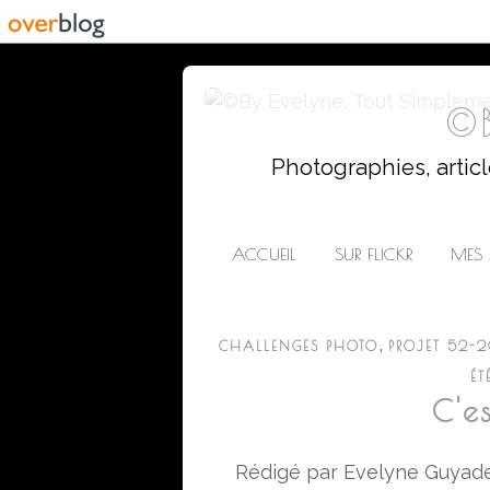
©B
Photographies, artic
ACCUEIL
SUR FLICKR
MES 
,
CHALLENGES PHOTO
PROJET 52-
ÉT
C'es
Rédigé par Evelyne Guyade