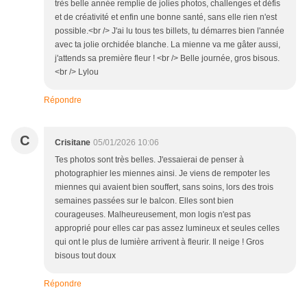
très belle année remplie de jolies photos, challenges et défis
et de créativité et enfin une bonne santé, sans elle rien n'est
possible.<br /> J'ai lu tous tes billets, tu démarres bien l'année
avec ta jolie orchidée blanche. La mienne va me gâter aussi,
j'attends sa première fleur ! <br /> Belle journée, gros bisous.
<br /> Lylou
Répondre
C
Crisitane
05/01/2026 10:06
Tes photos sont très belles. J'essaierai de penser à
photographier les miennes ainsi. Je viens de rempoter les
miennes qui avaient bien souffert, sans soins, lors des trois
semaines passées sur le balcon. Elles sont bien
courageuses. Malheureusement, mon logis n'est pas
approprié pour elles car pas assez lumineux et seules celles
qui ont le plus de lumière arrivent à fleurir. Il neige ! Gros
bisous tout doux
Répondre