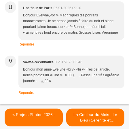
U
Une fleur de Paris
05/01/2026 09:10
Bonjour Evelyne,<br /> Magnifiques tes portraits
monochromes. Je ne pense jamais à faire du noir et blanc
pourtant j'aime beaucoup.<br /> Bonne journée. Il fait
vraiment très froid encore ce matin. Grosses bises Véronique
Répondre
V
Va-me-reconnaitre
05/01/2026 03:46
Bonjour mon amie Evelyne,<br /> <br /> Très bel article,
belles photos<br /> <br /> ☸ڿ ڰۣ . . . Passe une très agréable
journée . . . ڰۣ ڿ☸
Répondre
< Projets Photos 2026..
La Couleur du Mois : Le
Bleu (Sérénité et
Profondeur) >