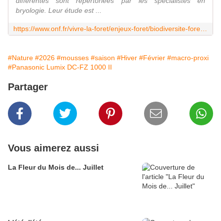
différentes sont répertoriées par les spécialistes en
bryologie. Leur étude est ...
https://www.onf.fr/vivre-la-foret/enjeux-foret/biodiversite-foret/proteger-biodiversite/reseaux-naturalistes/reseau-habitats---flore/%2B/289b::les-mousses-atouts-indispensables-de-la-biodiversite-forestiere.html
#Nature
#2026
#mousses
#saison
#Hiver
#Février
#macro-proxi
#Panasonic Lumix DC-FZ 1000 II
Partager
Vous aimerez aussi
La Fleur du Mois de... Juillet