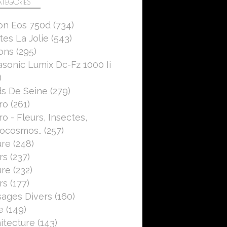
TÉGORIES
on Eos 750d
(734)
es La Jolie
(543)
ons
(295)
sonic Lumix Dc-Fz 1000 Ii
)
s De Seine
(279)
ro
(261)
o - Fleurs, Insectes,
ocosmos..
(257)
ure
(248)
rs
(237)
ure
(232)
rs
(177)
ages Divers
(160)
e
(149)
itecture
(143)