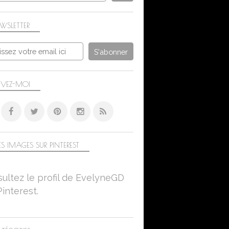
WSLETTER
IVEZ-MOI
S IMAGES SUR PINTEREST
ultez le profil de EvelyneGD
Pinterest.