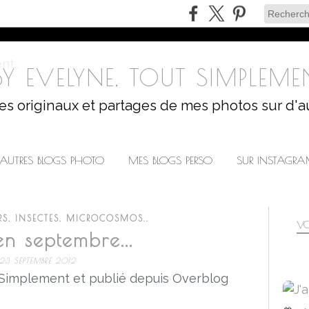
Y EVELYNE, TOUT SIMPLEMEN
les originaux et partages de mes photos sur d'a
AUTRES BLOGS PHOTO
MES BLOGS PERSO
SUR INSTAGR
RS, INSECTES, MICROCOSMOS..
VO
en septembre...
23 SEPTEMBRE 2012
 Simplement et publié depuis Overblog