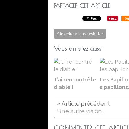
PARTAGER CET ARTICLE
Re
S'inscrire à la newsletter
Vous aimerez aussi :
J'ai rencontré le
Les Papillo
diable !
s papillons.
Une autre vision..
COMMENTER CET ARTICL