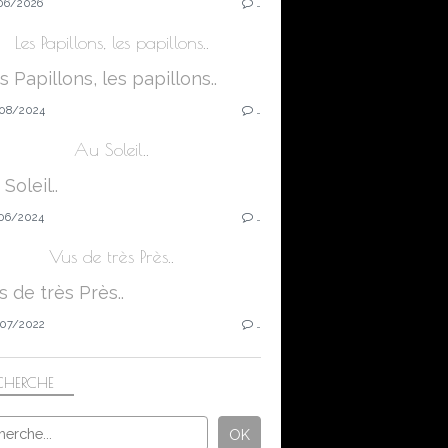
06/2026
…
Les Papillons, les papillons..
08/2024
…
Au Soleil..
06/2024
…
Vus de très Près..
07/2022
…
CHERCHE