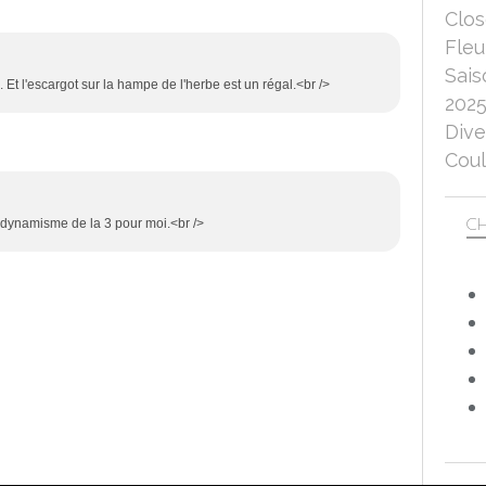
Clo
Fleu
Sais
Et l'escargot sur la hampe de l'herbe est un régal.<br />
202
Dive
Coul
CH
e dynamisme de la 3 pour moi.<br />