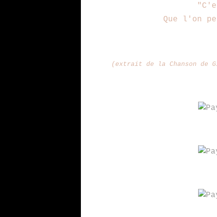
"C'e
Que l'on pe
(extrait de la Chanson de G