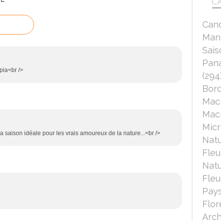
CA
Can
Mant
Sais
Pana
pia<br />
(294
Bord
Mac
Macr
Micr
la saison idéale pour les vrais amoureux de la nature...<br />
Nat
Fleu
Nat
Fleu
Pays
Flor
Arch