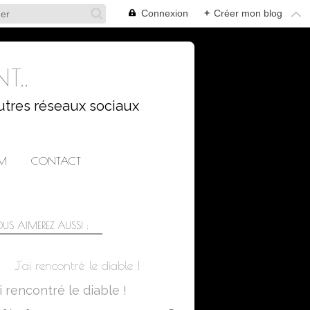
Connexion
+
Créer mon blog
T..
utres réseaux sociaux
AM
CONTACT
US AIMEREZ AUSSI :
J'ai rencontré le diable !