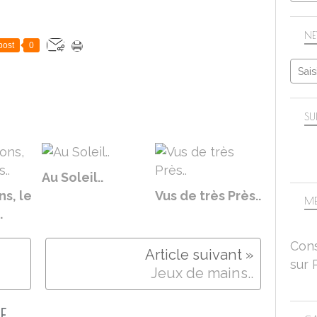
NE
post
0
SU
Au Soleil..
ns, le
Vus de très Près..
ME
.
Cons
sur 
Jeux de mains..
E