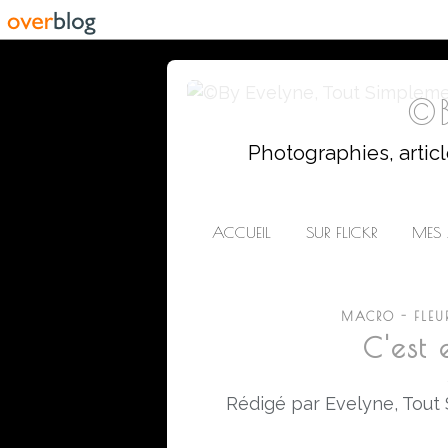
©B
Photographies, artic
ACCUEIL
SUR FLICKR
MES 
MACRO - FLEU
C'est 
Rédigé par Evelyne, Tout