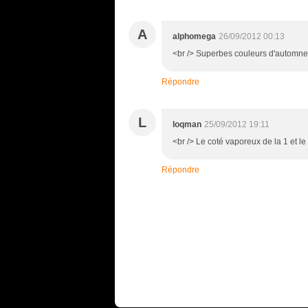
A
alphomega
26/09/2012 00:13
<br /> Superbes couleurs d'automne. 
Répondre
L
loqman
25/09/2012 19:11
<br /> Le coté vaporeux de la 1 et l
Répondre