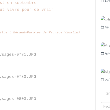
17/
st en septembre
ut vivre pour de vrai"
29/
ilbert Bécaud-Paroles de Maurice Vidalin)
15/
07/
RE