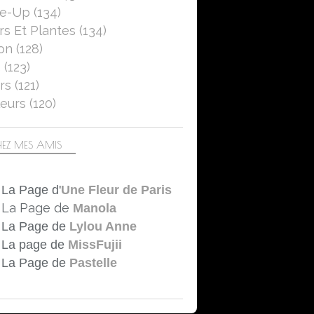
se-Up
(134)
rs Et Plantes
(134)
on
(128)
5
(123)
rs
(121)
eurs
(120)
EZ MES AMIS
La Page d'
Une Fleur de Paris
La Page de
Manola
La Page de
Lylou Anne
La page de
MissFujii
La Page de
Pastelle