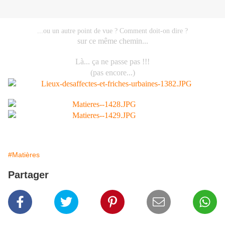
...ou un autre point de vue ? Comment doit-on dire ?
sur ce même chemin...
Là... ça ne passe pas !!!
(pas encore...)
#Matières
Partager