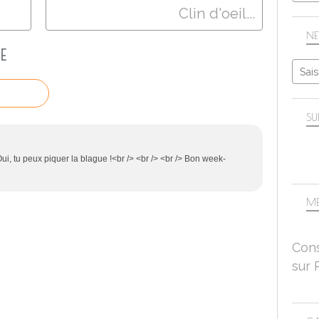
Clin d'oeil...
NE
E
SU
ui, tu peux piquer la blague !<br /> <br /> <br /> Bon week-
ME
Cons
sur 