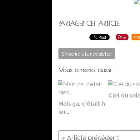
PARTAGER CET ARTICLE
Re
S'inscrire à la newsletter
Vous aimerez aussi :
Ciel du soir.
Mais ça, c'était h
ier...