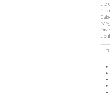
Clo
Fleu
Sais
202
Dive
Coul
CH