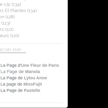
se-Up
(134)
rs Et Plantes
(134)
on
(128)
5
(123)
rs
(121)
eurs
(120)
EZ MES AMIS
La Page d'
Une Fleur de Paris
La Page de
Manola
La Page de
Lylou Anne
La page de
MissFujii
La Page de
Pastelle