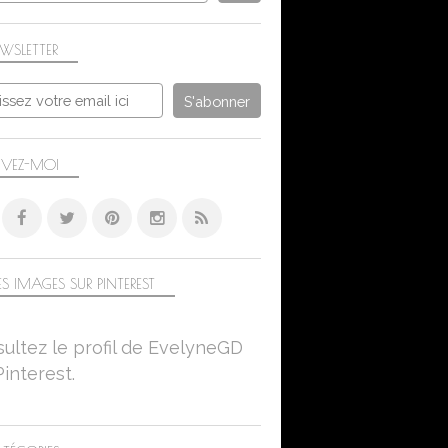
WSLETTER
IVEZ-MOI
S IMAGES SUR PINTEREST
ultez le profil de EvelyneGD
Pinterest.