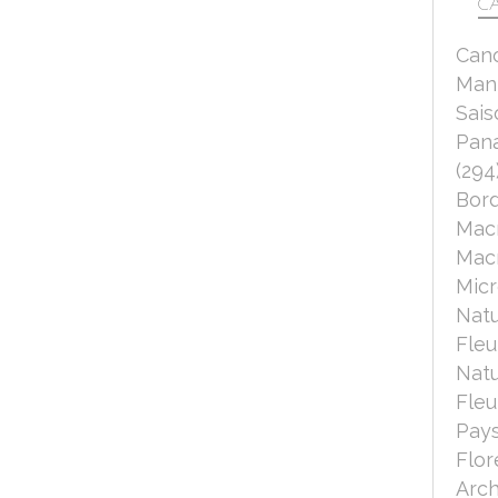
CA
Can
Mant
Sais
Pana
(294
Bord
Mac
Macr
Micr
Nat
Fleu
Nat
Fleu
Pays
Flor
Arch