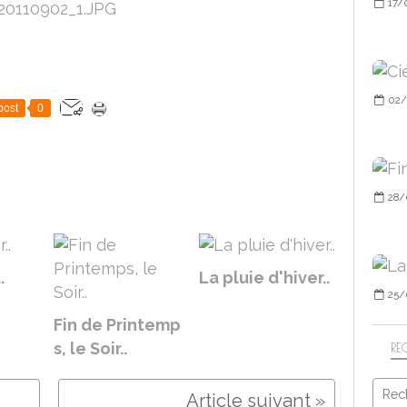
17/
02/
post
0
28/
.
La pluie d'hiver..
25/
Fin de Printemp
s, le Soir..
RE