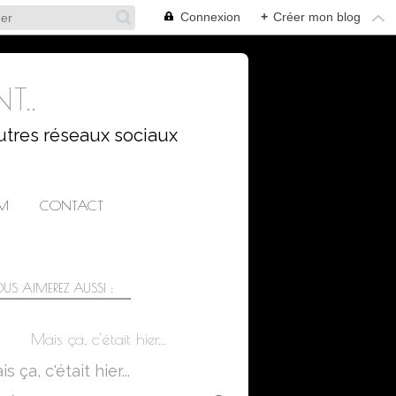
Connexion
+
Créer mon blog
T..
utres réseaux sociaux
AM
CONTACT
US AIMEREZ AUSSI :
Mais ça, c'était hier...