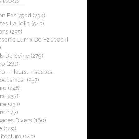
TÉGORIES
on Eos 750d
(734)
es La Jolie
(543)
ons
(295)
sonic Lumix Dc-Fz 1000 Ii
)
s De Seine
(279)
ro
(261)
o - Fleurs, Insectes,
ocosmos..
(257)
ure
(248)
rs
(237)
ure
(232)
rs
(177)
ages Divers
(160)
e
(149)
itecture
(143)