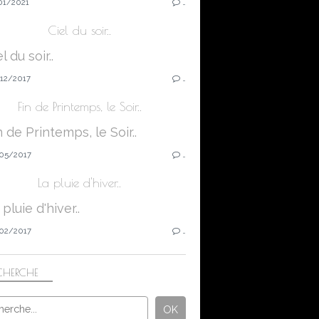
01/2021
…
Ciel du soir..
12/2017
…
Fin de Printemps, le Soir..
05/2017
…
La pluie d'hiver..
02/2017
…
CHERCHE