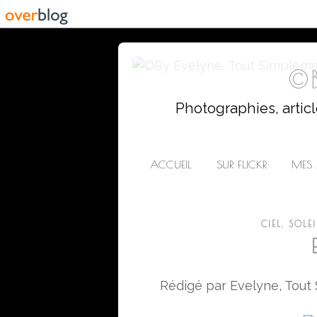
©B
Photographies, artic
ACCUEIL
SUR FLICKR
MES 
CIEL, SOLE
Rédigé par Evelyne, Tout