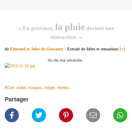
la
pluie
« En province,
devient une
distraction. »
de
Edmond et Jules de Goncourt
-
Extrait de Idées et sensations
[+]
Vu de ma véranda..
#Ciel, soleil, nuages, neige, météo..
Partager