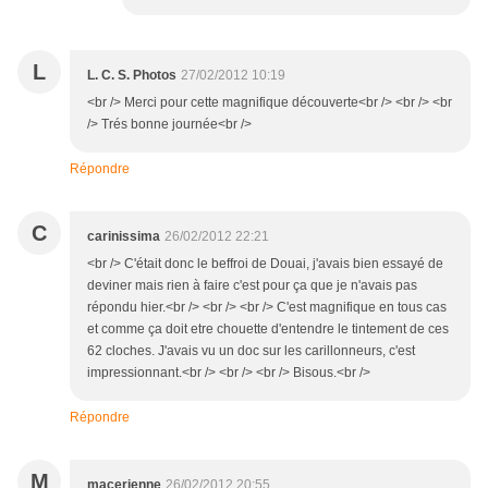
L
L. C. S. Photos
27/02/2012 10:19
<br /> Merci pour cette magnifique découverte<br /> <br /> <br
/> Trés bonne journée<br />
Répondre
C
carinissima
26/02/2012 22:21
<br /> C'était donc le beffroi de Douai, j'avais bien essayé de
deviner mais rien à faire c'est pour ça que je n'avais pas
répondu hier.<br /> <br /> <br /> C'est magnifique en tous cas
et comme ça doit etre chouette d'entendre le tintement de ces
62 cloches. J'avais vu un doc sur les carillonneurs, c'est
impressionnant.<br /> <br /> <br /> Bisous.<br />
Répondre
M
macerienne
26/02/2012 20:55