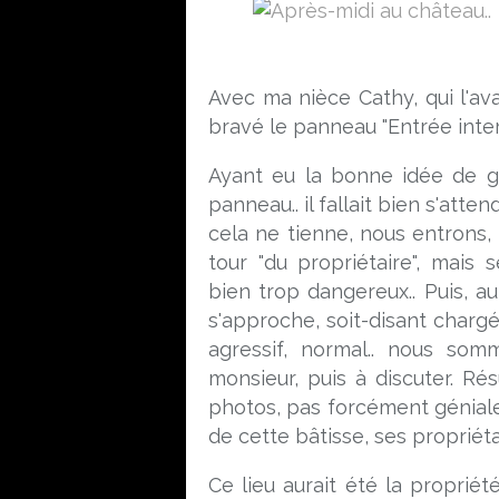
Avec ma nièce Cathy, qui l'av
bravé le panneau "Entrée interd
Ayant eu la bonne idée de ga
panneau.. il fallait bien s'att
cela ne tienne, nous entrons, t
tour "du propriétaire", mais 
bien trop dangereux.. Puis, au
s'approche, soit-disant chargé 
agressif, normal.. nous somme
monsieur, puis à discuter. R
photos, pas forcément géniales
de cette bâtisse, ses propriétai
Ce lieu aurait été la proprié