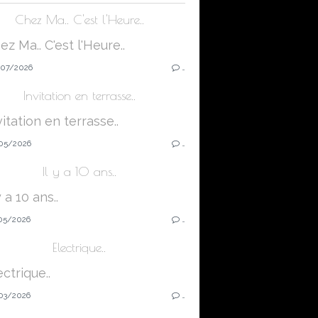
Chez Ma.. C'est l'Heure..
07/2026
…
Invitation en terrasse..
05/2026
…
Il y a 10 ans..
05/2026
…
Electrique..
03/2026
…