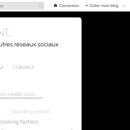
Connexion
+
Créer mon blog
T..
utres réseaux sociaux
AM
CONTACT
US AIMEREZ AUSSI :
Relooking fashion..