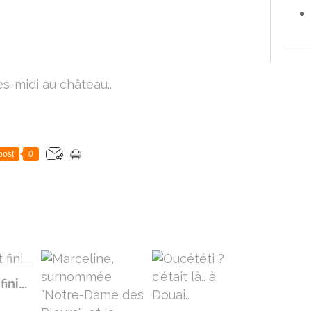
post
0
ini...