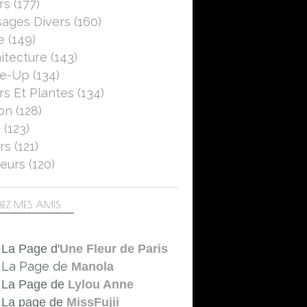
rs
(177)
ages Divers
(160)
e
(149)
itecture
(143)
se-Up
(134)
rs Et Plantes
(134)
on
(128)
5
(123)
rs
(121)
eurs
(120)
EZ MES AMIS
La Page d'
Une Fleur de Paris
La Page de
Manola
La Page de
Lylou Anne
La page de
MissFujii