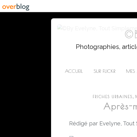
©B
Photographies, artic
ACCUEIL
SUR FLICKR
MES 
,
FRICHES URBAINES
Après-m
Rédigé par Evelyne, Tout