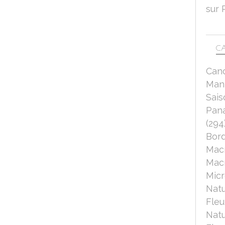
sur 
CA
Can
Mant
Sais
Pana
(294
Bord
Mac
Macr
Micr
Nat
Fleu
Nat