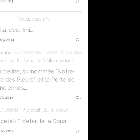
08/2013
…
Voila, c'est fini...
03/2014
…
eline, surnommée "Notre-Dame des
urs".. et la Porte de Valenciennes...
07/2013
…
Oucététi ? c'était là.. à Douai..
02/2012
…