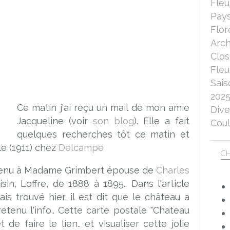
Fleu
Pays
Flor
Arch
Clo
Fleu
Sais
202
Ce matin j'ai reçu un mail de mon amie
Dive
Jacqueline (voir
son blog
). Elle a fait
Coul
quelques recherches tôt ce matin et
le (1911) chez
Delcampe
CH
tenu à Madame Grimbert épouse de
Charles
isin, Loffre, de 1888 à 1895.. Dans l'article
is trouvé hier, il est dit que le château a
retenu l'info.. Cette carte postale "Chateau
e faire le lien.. et visualiser cette jolie