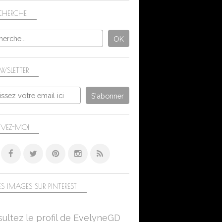
CHERCHE
WSLETTER
IVEZ-MOI
S IMAGES SUR PINTEREST
ultez le profil de EvelyneGD