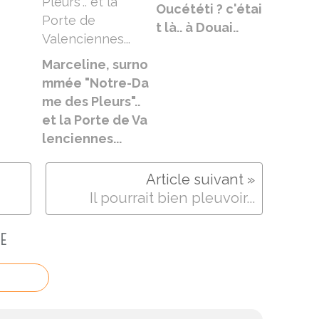
Oucététi ? c'étai
t là.. à Douai..
Marceline, surno
mmée "Notre-Da
me des Pleurs"..
et la Porte de Va
lenciennes...
Il pourrait bien pleuvoir...
E