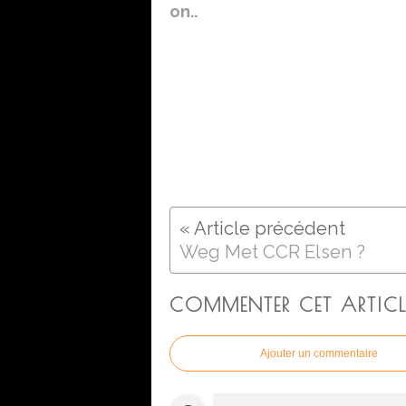
on..
Weg Met CCR Elsen ?
COMMENTER CET ARTICL
Ajouter un commentaire