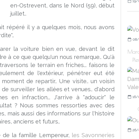
19/
en-Ostrevent, dans le Nord (59), début
juillet..
ait répéré il y a quelques mois, nous avons
ite"..
08/
rer la voiture bien en vue, devant le dit
Marc
endre à ce que quelqu'un nous remarque.. Qu'à
Ple
raversons le terrain en friches... faisons le
seulement de l'extérieur, pénétrer eut été
 moment de repartir.. Une visite.. un voisin
de surveiller les allées et venues.. d'abord
s en infraction... J'arrive à "adoucir" le
16/
ésultat ? Nous sommes ressorties avec des
, mais aussi des informations sur l'histoire
res, anciens et futurs..
26/
té de la famille Lempereur,
les Savonneries