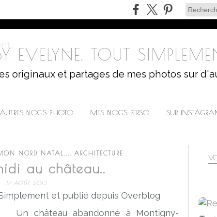
Y EVELYNE, TOUT SIMPLEMEN
les originaux et partages de mes photos sur d'a
AUTRES BLOGS PHOTO
MES BLOGS PERSO
SUR INSTAGR
,
MON NORD NATAL...
ARCHITECTURE
VO
idi au château..
17 AOÛT 2013
 Simplement et publié depuis Overblog
Un château abandonné à Montigny-