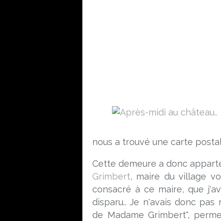
nous a trouvé une carte posta
Cette demeure a donc appar
Grimbert
, maire du village vo
consacré à ce maire, que j'ava
disparu.. Je n'avais donc pas 
de Madame Grimbert", permet d