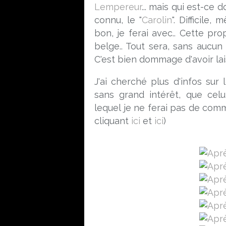
Lempereur
... mais qui est-ce
connu, le "
Carolin
". Difficile
bon, je ferai avec.. Cette pro
belge.. Tout sera, sans aucun 
C'est bien dommage d'avoir lai
J'ai cherché plus d'infos sur
sans grand intérêt, que celui
lequel je ne ferai pas de comme
cliquant
ici
et
ici
)