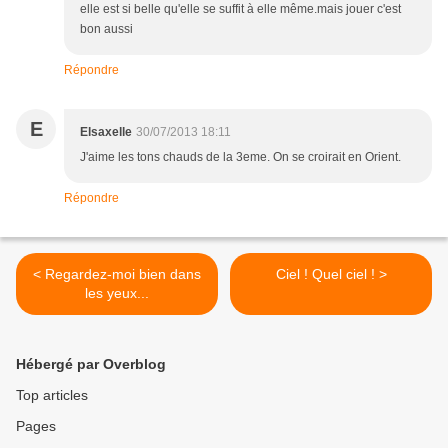
elle est si belle qu'elle se suffit à elle même.mais jouer c'est
bon aussi
Répondre
E
Elsaxelle
30/07/2013 18:11
J'aime les tons chauds de la 3eme. On se croirait en Orient.
Répondre
< Regardez-moi bien dans
Ciel ! Quel ciel ! >
les yeux...
Hébergé par Overblog
Top articles
Pages