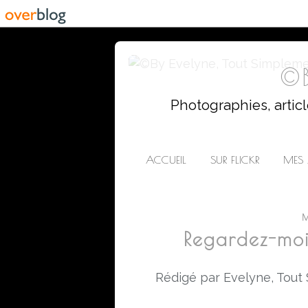
©B
Photographies, artic
ACCUEIL
SUR FLICKR
MES 
Regardez-moi 
Rédigé par Evelyne, Tout