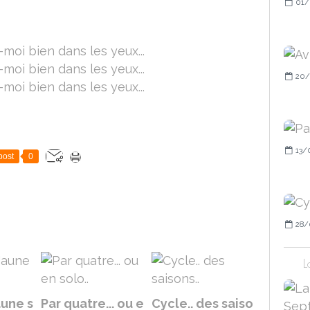
01/
20/
13/
post
0
28/
L
Jaune s
Par quatre... ou e
Cycle.. des saiso