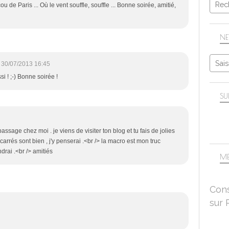
 de Paris ... Où le vent souffle, souffle ... Bonne soirée, amitié,
NE
30/07/2013 16:45
i ! ;-) Bonne soirée !
SU
ssage chez moi . je viens de visiter ton blog et tu fais de jolies
rrés sont bien , j'y penserai .<br /> la macro est mon truc
ndrai .<br /> amitiés
ME
Cons
sur 