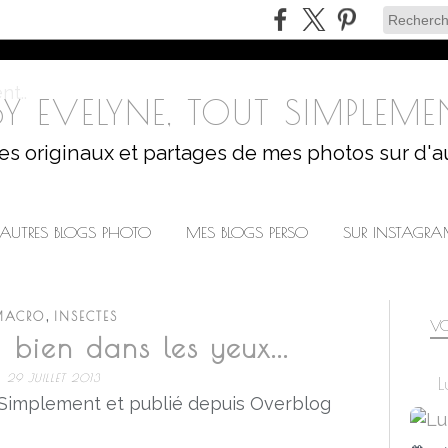
Y EVELYNE, TOUT SIMPLEMEN
les originaux et partages de mes photos sur d'a
AUTRES BLOGS PHOTO
MES BLOGS PERSO
SUR INSTAGR
,
MACRO
INSECTES
VO
bien dans les yeux...
29 JUILLET 2013
L
 Simplement et publié depuis Overblog