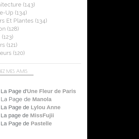
itecture
(143)
se-Up
(134)
rs Et Plantes
(134)
on
(128)
5
(123)
rs
(121)
eurs
(120)
EZ MES AMIS
La Page d'
Une Fleur de Paris
La Page de
Manola
La Page de
Lylou Anne
La page de
MissFujii
La Page de
Pastelle