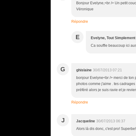
Bonjour Evelyne,<br /> Un petit coucou
Véronique
Répondre
E
Evelyne, Tout Simplement
Ca souffle beaucoup ici auss
G
ghislaine
30/07/2013 07:21
bonjour Evelyne<br /> merci de ton pa
photos comme j'aime . tes cadrages ca
préféré alors je suis ravie et je revie
Répondre
J
Jacqueline
30/07/2013 06:37
Alors là dis donc, c'est pro! Superbe!