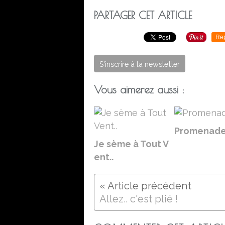
PARTAGER CET ARTICLE
Re
S'inscrire à la newsletter
Vous aimerez aussi :
Promenade
Je sème à Tout V
ent..
Allez.. c'est plié !