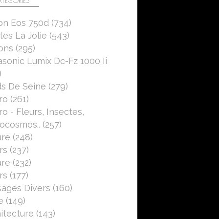
TÉGORIES
on Eos 750d
(734)
es La Jolie
(543)
ons
(295)
sonic Lumix Dc-Fz 1000 Ii
)
s De Seine
(279)
ro
(261)
o - Fleurs, Insectes,
ocosmos..
(257)
ure
(248)
rs
(237)
ure
(232)
rs
(177)
ages Divers
(160)
e
(149)
itecture
(143)