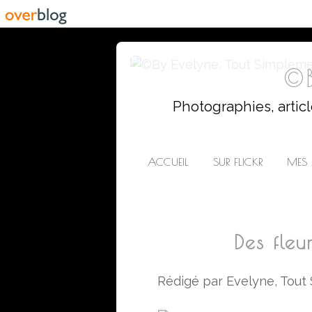
©B
Photographies, artic
ACCUEIL
SUR FLICKR
MES 
Des fleu
Rédigé par Evelyne, Tout