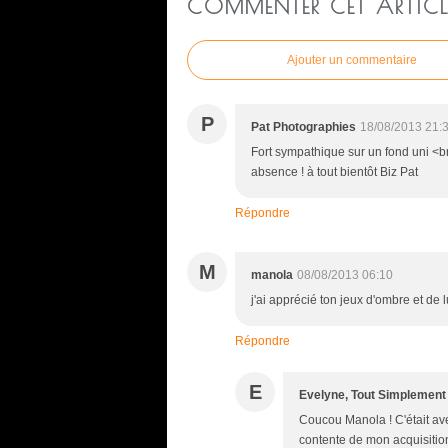
COMMENTER CET ARTICL
Ajouter un commentaire
P
Pat Photographies
18/08/2013 21:
Fort sympathique sur un fond uni <b
absence ! à tout bientôt Biz Pat
Répondre
M
manola
08/08/2013 06:10
j'ai apprécié ton jeux d'ombre et de l
Répondre
E
Evelyne, Tout Simplement
Coucou Manola ! C'était ave
contente de mon acquisition