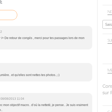
E
NE
32
r /> De retour de congés , merci pour tes passages lors de mon
SU
ME
umière.. et qu'elles sont nettes tes photos..;-)
Cons
sur 
08/08/2013 11:04
c mon objectif macro.. d’où la netteté, je pense.. Je suis vraiment
..