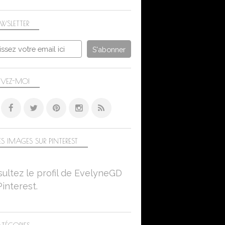
WSLETTER
IVEZ-MOI
S IMAGES SUR PINTEREST
ultez le profil de EvelyneGD
Pinterest.