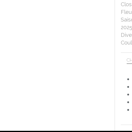
Clo
Fleu
Sais
202
Dive
Coul
CH