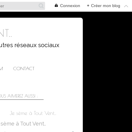
Connexion
+
Créer mon blog
T..
utres réseaux sociaux
AM
CONTACT
US AIMEREZ AUSSI :
Je sème à Tout Vent..