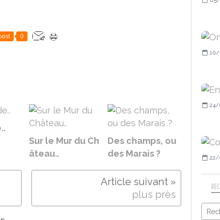
post
0
10/
24/
..
Sur le Mur du Ch
Des champs, ou
âteau..
des Marais ?
22/
RE
plus près