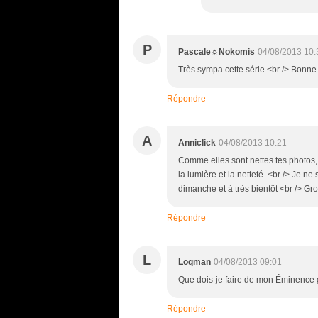
P
Pascale☼Nokomis
04/08/2013 10:
Très sympa cette série.<br /> Bonne
Répondre
A
Anniclick
04/08/2013 10:21
Comme elles sont nettes tes photos, 
la lumière et la netteté. <br /> Je n
dimanche et à très bientôt <br /> Gr
Répondre
L
Loqman
04/08/2013 09:01
Que dois-je faire de mon Éminence 
Répondre