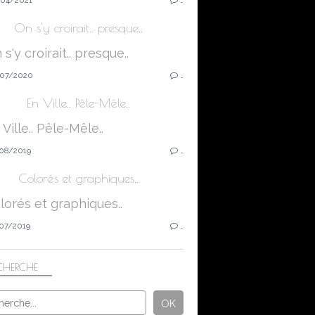
On s'y croirait.. presque..
07/2020
…
En Ville.. Pêle-Mêle..
08/2019
…
Colorés et graphiques..
07/2019
…
CHERCHE