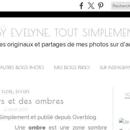
Y EVELYNE, TOUT SIMPLEMEN
les originaux et partages de mes photos sur d'a
AUTRES BLOGS PHOTO
MES BLOGS PERSO
SUR INSTAGR
,
FLORE
DIVERS
VO
rs et des ombres
4 AOÛT 2013
 Simplement et publié depuis Overblog
Une
ombre
est une zone sombre