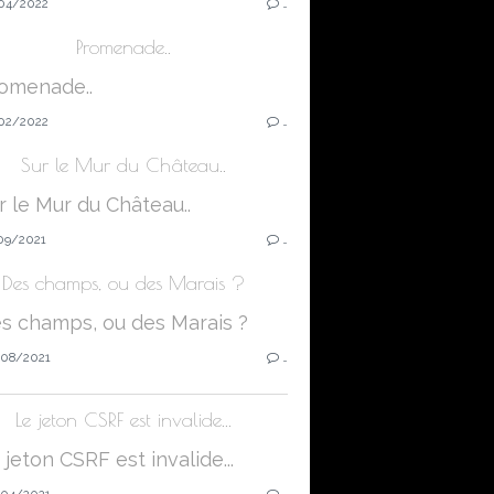
04/2022
…
Promenade..
02/2022
…
Sur le Mur du Château..
09/2021
…
Des champs, ou des Marais ?
08/2021
…
Le jeton CSRF est invalide...
04/2021
…