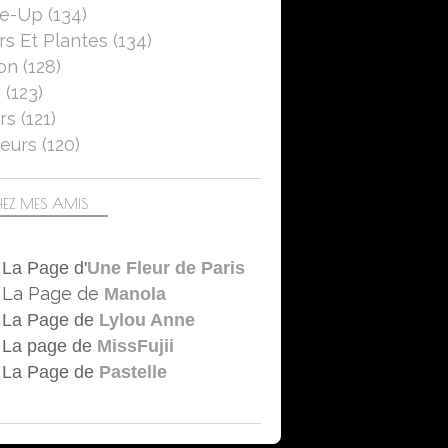
se-Up
(134)
rs Et Plantes
(134)
on
(128)
5
(123)
rs
(121)
eurs
(120)
EZ MES AMIS
La Page d'
Une Fleur de Paris
La Page de
Manola
La Page de
Lylou Anne
La page de
MissFujii
La Page de
Pastelle