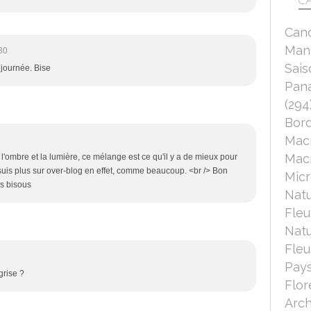
CA
Can
Mant
30
Sais
 journée. Bise
Pana
(294
Bord
Mac
Macr
l'ombre et la lumière, ce mélange est ce qu'il y a de mieux pour
e suis plus sur over-blog en effet, comme beaucoup. <br /> Bon
Micr
os bisous
Nat
Fleu
Nat
Fleu
Pays
grise ?
Flor
Arch