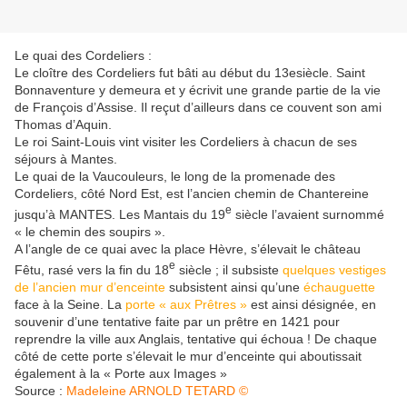
Le quai des Cordeliers :
Le cloître des Cordeliers fut bâti au début du 13esiècle. Saint
Bonnaventure y demeura et y écrivit une grande partie de la vie
de François d’Assise. Il reçut d’ailleurs dans ce couvent son ami
Thomas d’Aquin.
Le roi Saint-Louis vint visiter les Cordeliers à chacun de ses
séjours à Mantes.
Le quai de la Vaucouleurs, le long de la promenade des
Cordeliers, côté Nord Est, est l’ancien chemin de Chantereine
e
jusqu’à MANTES. Les Mantais du 19
siècle l’avaient surnommé
« le chemin des soupirs ».
A l’angle de ce quai avec la place Hèvre, s’élevait le château
e
Fêtu, rasé vers la fin du 18
siècle ; il subsiste
quelques vestiges
de l’ancien mur d’enceinte
subsistent ainsi qu’une
échauguette
face à la Seine. La
porte « aux Prêtres »
est ainsi désignée, en
souvenir d’une tentative faite par un prêtre en 1421 pour
reprendre la ville aux Anglais, tentative qui échoua ! De chaque
côté de cette porte s’élevait le mur d’enceinte qui aboutissait
également à la « Porte aux Images »
Source :
Madeleine ARNOLD TETARD ©