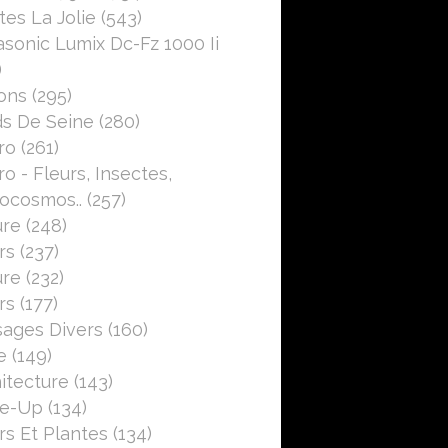
es La Jolie
(543)
sonic Lumix Dc-Fz 1000 Ii
)
ons
(295)
s De Seine
(280)
ro
(261)
o - Fleurs, Insectes,
ocosmos..
(257)
ure
(248)
rs
(237)
ure
(232)
rs
(177)
ages Divers
(160)
e
(149)
itecture
(143)
se-Up
(134)
rs Et Plantes
(134)