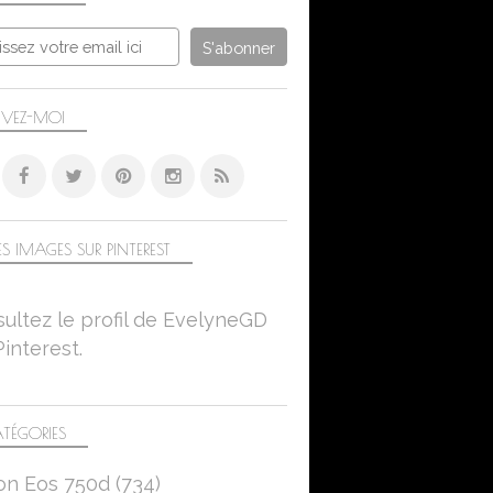
IVEZ-MOI
S IMAGES SUR PINTEREST
ultez le profil de EvelyneGD
Pinterest.
TÉGORIES
on Eos 750d
(734)