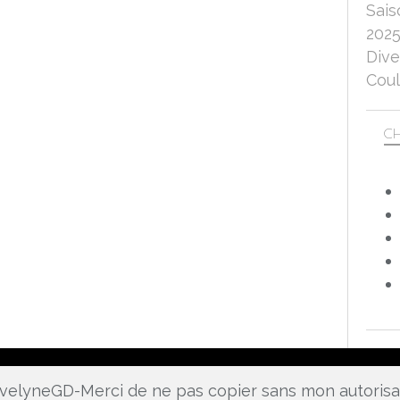
Sais
202
Dive
Coul
CH
 EvelyneGD-Merci de ne pas copier sans mon autoris