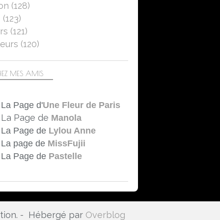
on
(128)
5
(123)
rs
(121)
eurs
(120)
EZ MES AMIS
La Page d'
Une Fleur de Paris
La Page de
Manola
La Page de
Lylou Anne
La page de
MissFujii
La Page de
Pastelle
ation. - Hébergé par
Overblog