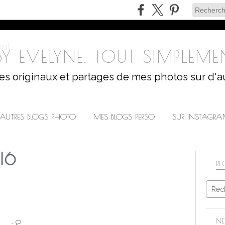
Y EVELYNE, TOUT SIMPLEMEN
les originaux et partages de mes photos sur d'a
AUTRES BLOGS PHOTO
MES BLOGS PERSO
SUR INSTAGR
16
RE
FÉVRIERA
NE
…
PROJET