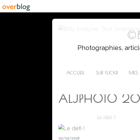
©B
Photographies, artic
ACCUEIL
SUR FLICKR
MES 
ALJPHOTO 20
Le défi !
02/02/2016