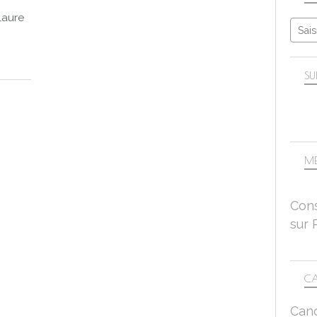
ALJPHOTO 2016
Laure
FLEURS ET PLANTES
LUMIÈRE
SU
ME
Cons
sur 
CA
Can