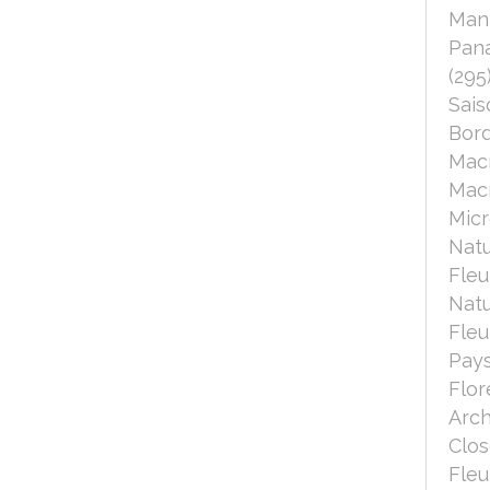
Mant
Pana
(295
Sais
Bord
Mac
Macr
Micr
Nat
Fleu
Nat
Fleu
Pays
Flor
Arch
Clo
Fleu