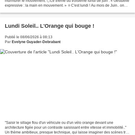
murmurer le mouvement. 🍊Le thème du troisième lundi de juin : « Gestuelle
expressive : la main en mouvement. » 🔆C'est lundi ! Au mois de Juin.. on
voit l' orange en flou .... 🌞 C'est...
Lundi Soleil.. L'Orange qui bouge !
Publié le 08/06/2026 à 08:13
Par
Evelyne Guyader-Debrabant
"Saisir le sillage flou d'un véhicule ou d'un vélo orange devant une
architecture figée pour un contraste saisissant entre vitesse et immobilité.."
Un thème ambitieux, presque technique, qui laisse imaginer des scènes très