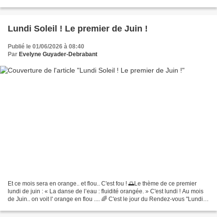
urbaines. Mais l’esprit du défi...
Lundi Soleil ! Le premier de Juin !
Publié le 01/06/2026 à 08:40
Par
Evelyne Guyader-Debrabant
Et ce mois sera en orange.. et flou.. C'est fou ! 🌅Le thème de ce premier
lundi de juin : « La danse de l’eau : fluidité orangée. » C'est lundi ! Au mois
de Juin.. on voit l' orange en flou .... 🌈 C'est le jour du Rendez-vous "Lundi
Soleil 2026" - chez...