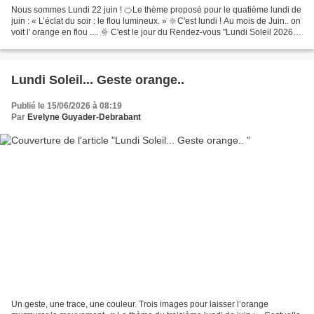
Nous sommes Lundi 22 juin ! 🍊Le thème proposé pour le quatième lundi de
juin : « L’éclat du soir : le flou lumineux. » 🔆C'est lundi ! Au mois de Juin.. on
voit l' orange en flou .... 🌞 C'est le jour du Rendez-vous "Lundi Soleil 2026" -
chez Bernard, "BernieShoot".....
Lundi Soleil... Geste orange..
Publié le 15/06/2026 à 08:19
Par
Evelyne Guyader-Debrabant
Un geste, une trace, une couleur. Trois images pour laisser l’orange