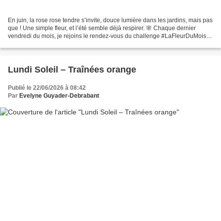
En juin, la rose rose tendre s’invite, douce lumière dans les jardins, mais pas
que ! Une simple fleur, et l’été semble déjà respirer. 🌸 Chaque dernier
vendredi du mois, je rejoins le rendez‑vous du challenge #LaFleurDuMois,
où l’on célèbre la nature,...
Lundi Soleil – Traînées orange
Publié le 22/06/2026 à 08:42
Par
Evelyne Guyader-Debrabant