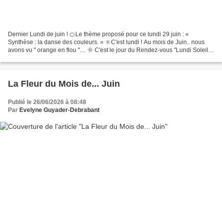
Dernier Lundi de juin ! 🍊Le thème proposé pour ce lundi 29 juin : «
Synthèse : la danse des couleurs. » 🔆C'est lundi ! Au mois de Juin.. nous
avons vu " orange en flou ".... 🌞 C'est le jour du Rendez-vous "Lundi Soleil
2026" - chez Bernard, "BernieShoot".....
La Fleur du Mois de... Juin
Publié le 26/06/2026 à 08:48
Par
Evelyne Guyader-Debrabant