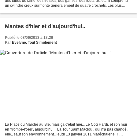
des tubes de laine, des tresses, des ganses, des foulards, etc. Il comprend
un cylindre creux surmonté généralement de quatre crochets. Les plus
simples sont manuels et s'utilisent...
Mantes d'hier et d'aujourd'hui..
Publié le 08/06/2013 à 13:29
Par
Evelyne, Tout Simplement
La Place du Marché au Blé, mais ça c'était hier... Le Coq Hardi, et son mur
en "trompe-l'oeil", aujourd'hui... La Tour Saint Maclou.. qui n'a pas changé,
elle.. sauf son environnement.. jeudi 13 janvier 2011 Maréchalerie H.