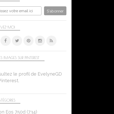
IVEZ-MOI
S IMAGES SUR PINTEREST
ultez le profil de EvelyneGD
Pinterest.
TÉGORIES
on Eos 750d
(734)