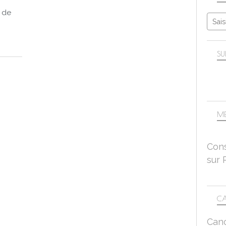
ANIMATIONS
u de
SAISONS
LA RUE
COULEURS
SU
ROUGE
ME
Cons
sur 
CA
Can