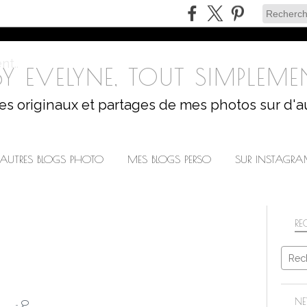
Y EVELYNE, TOUT SIMPLEMEN
les originaux et partages de mes photos sur d'a
AUTRES BLOGS PHOTO
MES BLOGS PERSO
SUR INSTAGR
RE
MANTES LA JOLIE
NE
…
FESTIVITÉS