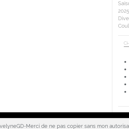
Sais
202
Dive
Coul
CH
 EvelyneGD-Merci de ne pas copier sans mon autoris