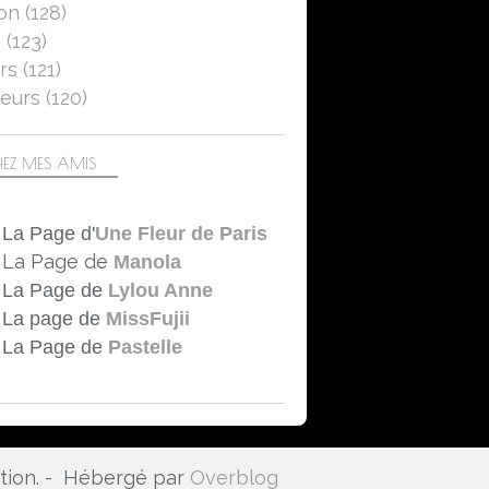
on
(128)
5
(123)
rs
(121)
eurs
(120)
EZ MES AMIS
La Page d'
Une Fleur de Paris
La Page de
Manola
La Page de
Lylou Anne
La page de
MissFujii
La Page de
Pastelle
ation. - Hébergé par
Overblog