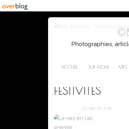
©B
Photographies, artic
ACCUEIL
SUR FLICKR
MES 
FESTIVITES
Le nez en l'air..
12/02/2017