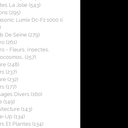
es La Jolie
(543)
ons
(295)
sonic Lumix Dc-Fz 1000 Ii
)
s De Seine
(279)
ro
(261)
o - Fleurs, Insectes,
ocosmos..
(257)
ure
(248)
rs
(237)
ure
(232)
rs
(177)
ages Divers
(160)
e
(149)
itecture
(143)
se-Up
(134)
rs Et Plantes
(134)