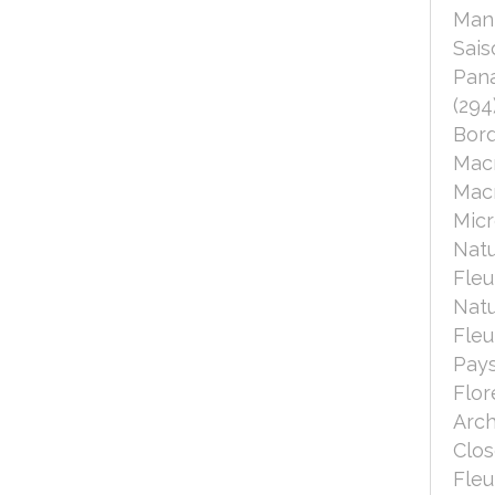
Mant
Sais
Pana
(294
Bord
Mac
Macr
Micr
Nat
Fleu
Nat
Fleu
Pays
Flor
Arch
Clo
Fleu