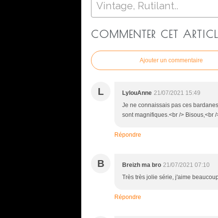
Vintage, Rutilant..
COMMENTER CET ARTICL
Ajouter un commentaire
L
LylouAnne
21/07/2021 15:49
Je ne connaissais pas ces bardanes, e
sont magnifiques.<br /> Bisous,<br /
Répondre
B
Breizh ma bro
21/07/2021 07:10
Très très jolie série, j'aime beaucou
Répondre