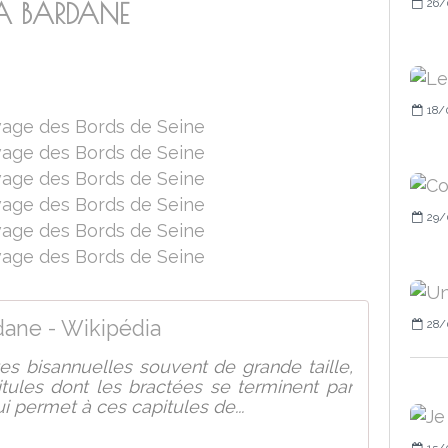
26/
A BARDANE
18/
29/
dane - Wikipédia
28/
es bisannuelles souvent de grande taille,
itules dont les bractées se terminent par
i permet à ces capitules de...
15/