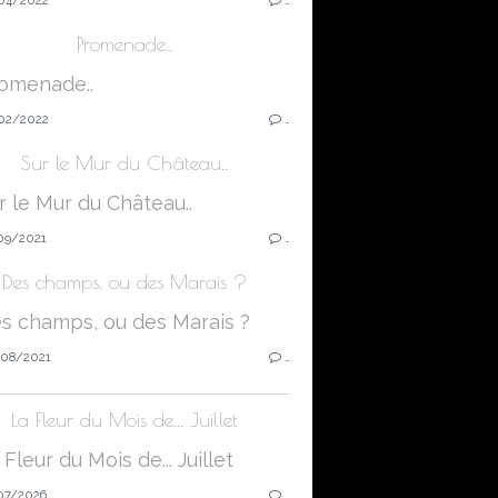
Promenade..
02/2022
…
Sur le Mur du Château..
09/2021
…
Des champs, ou des Marais ?
08/2021
…
La Fleur du Mois de... Juillet
07/2026
…