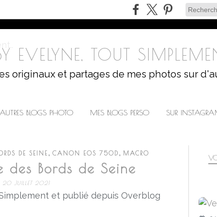
Y EVELYNE, TOUT SIMPLEMEN
les originaux et partages de mes photos sur d'a
AUTRES BLOGS PHOTO
MES BLOGS PERSO
SUR INSTAGR
,
,
ORDS DE SEINE
CANON EOS 750D
MACRO
VO
 des Bords de Seine
20 JUILLET 2021
 Simplement et publié depuis Overblog