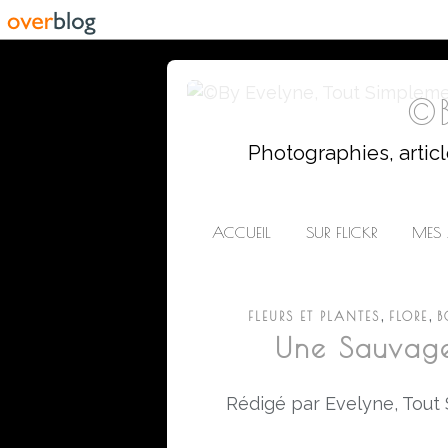
©B
Photographies, artic
ACCUEIL
SUR FLICKR
MES 
,
,
FLEURS ET PLANTES
FLORE
B
Une Sauvage
Rédigé par Evelyne, Tout