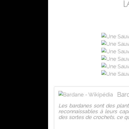
L
Bar
Les bardanes sont des plant
reconnaissables à leurs cap
des sortes de crochets, ce qu