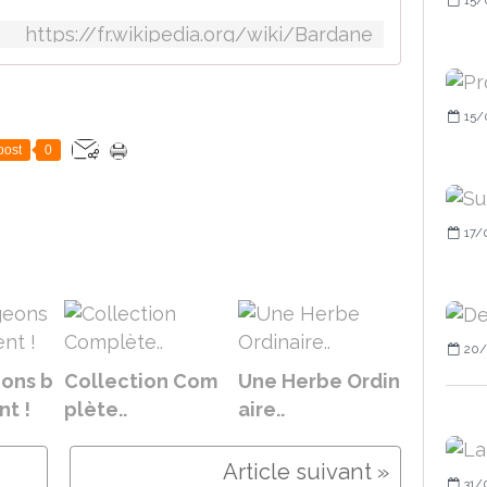
https://fr.wikipedia.org/wiki/Bardane
15/
post
0
17/
20/
ons b
Collection Com
Une Herbe Ordin
t !
plète..
aire..
31/