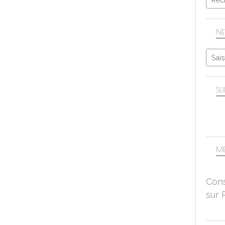
NE
SU
ME
Cons
sur 