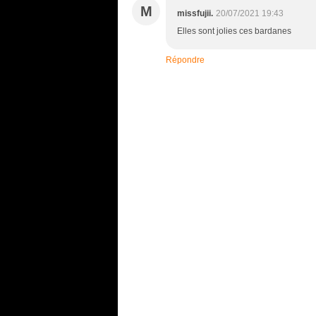
M
missfujii.
20/07/2021 19:43
Elles sont jolies ces bardanes
Répondre