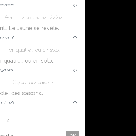
06/2026
…
Avril... Le Jaune se révèle..
04/2026
…
Par quatre... ou en solo..
03/2026
…
Cycle.. des saisons..
02/2026
…
CHERCHE