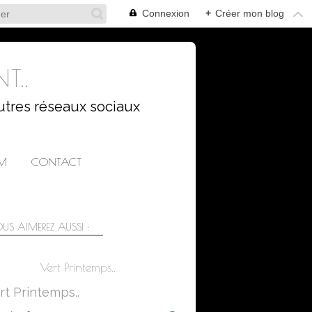
Connexion
+
Créer mon blog
T..
utres réseaux sociaux
AM
CONTACT
US AIMEREZ AUSSI :
Vert Printemps..