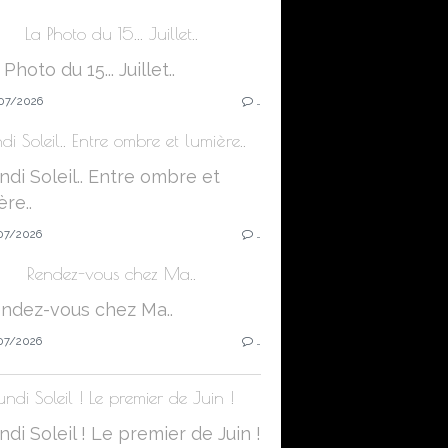
La Photo du 15... Juillet..
07/2026
…
di Soleil.. Entre ombre et lumière..
07/2026
…
Rendez-vous chez Ma..
07/2026
…
undi Soleil ! Le premier de Juin !