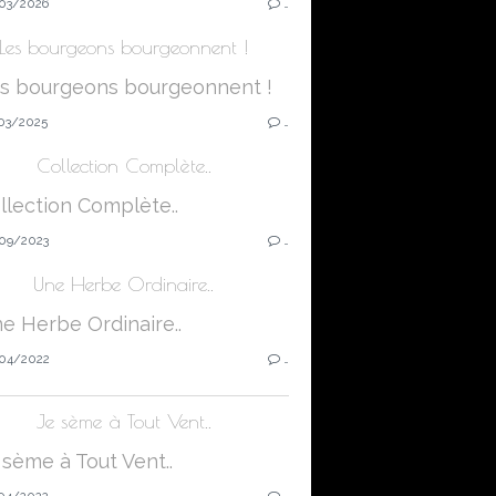
03/2026
…
Les bourgeons bourgeonnent !
03/2025
…
Collection Complète..
09/2023
…
Une Herbe Ordinaire..
04/2022
…
Je sème à Tout Vent..
04/2022
…