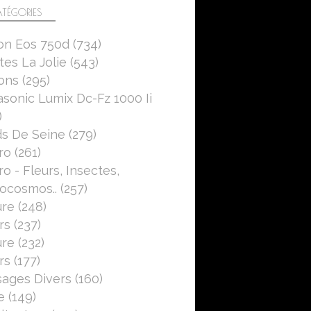
TÉGORIES
on Eos 750d
(734)
es La Jolie
(543)
ons
(295)
sonic Lumix Dc-Fz 1000 Ii
)
s De Seine
(279)
ro
(261)
o - Fleurs, Insectes,
ocosmos..
(257)
ure
(248)
rs
(237)
ure
(232)
rs
(177)
ages Divers
(160)
e
(149)