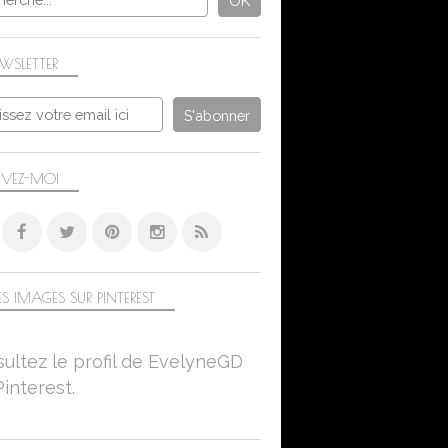
WSLETTER
IVEZ-MOI
S IMAGES SUR PINTEREST
ultez le profil de EvelyneGD
Pinterest.