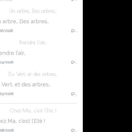
Un arbre.. Des arbres..
06/2026
…
Prendre l'air..
04/2026
…
Du Vert, et des arbres..
03/2026
…
Chez Ma.. c'est l'Eté !
08/2026
…