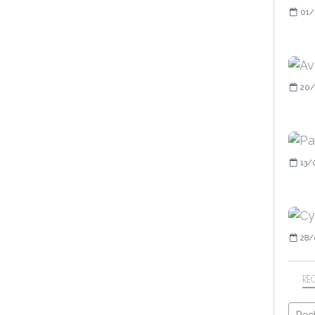
01/
20/
13/
28/
RE