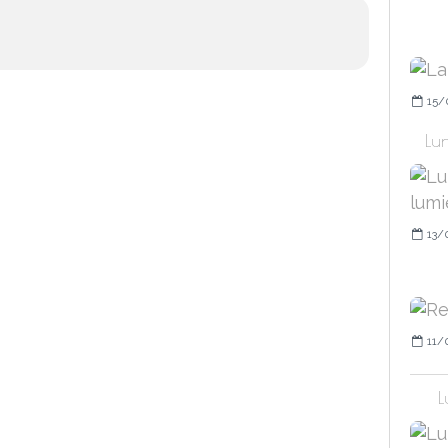
15/
Lun
13/
11/
L