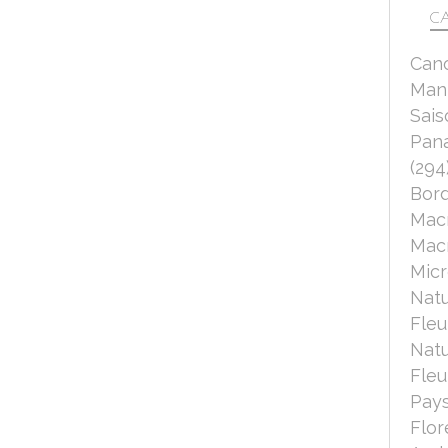
CA
Can
Mant
Sais
Pana
(294
Bord
Mac
Macr
Micr
Nat
Fleu
Nat
Fleu
Pays
Flor