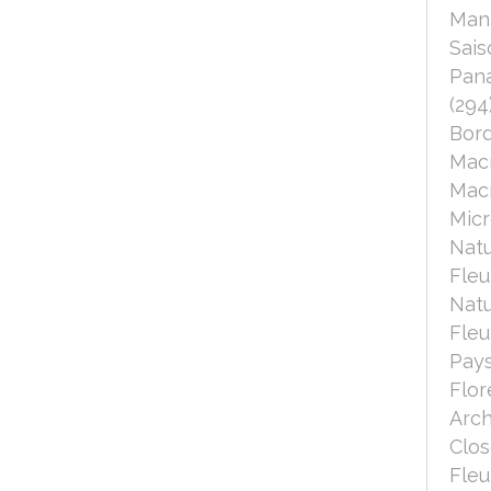
Mant
Sais
Pana
(294
Bord
Mac
Macr
Micr
Nat
Fleu
Nat
Fleu
Pays
Flor
Arch
Clo
Fleu