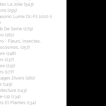
es La Jolie
(543)
ons
(295)
sonic Lumix Dc-Fz 1000 Ii
)
s De Seine
(279)
ro
(261)
o - Fleurs, Insectes,
ocosmos..
(257)
ure
(248)
rs
(237)
ure
(232)
rs
(177)
ages Divers
(160)
e
(149)
itecture
(143)
se-Up
(134)
rs Et Plantes
(134)