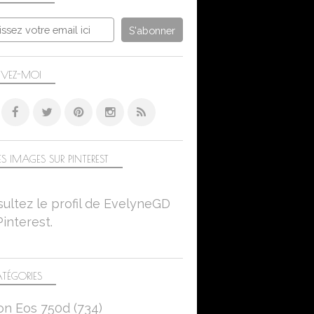
FEUILLES
A PIC
MES PIEDS
CANON EOS 750D
IVEZ-MOI
S IMAGES SUR PINTEREST
ultez le profil de EvelyneGD
Pinterest.
TÉGORIES
on Eos 750d
(734)