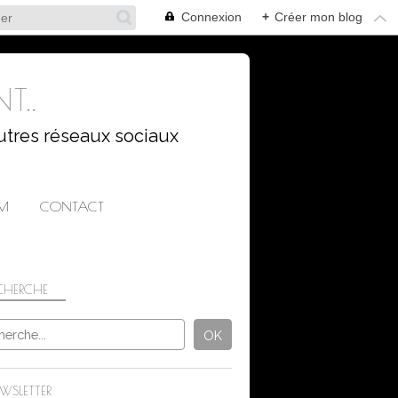
Connexion
+
Créer mon blog
T..
utres réseaux sociaux
AM
CONTACT
CHERCHE
SAISON
WSLETTER
AUTOMNE