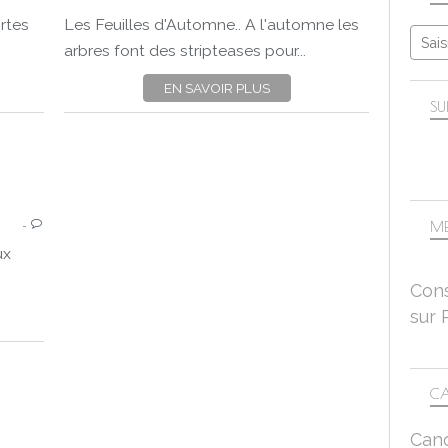
FEUILLES
rtes
Les Feuilles d'Automne.. A l'automne les
MES PIEDS
arbres font des stripteases pour...
CLOSE UP
EN SAVOIR PLUS
PANASONIC LUMIX DC-FZ 1000 II
SU
DE TOUT ET N'IMPORTE QUOI
…
MES PIEDS
ME
A PIC
ux
CLOSE-UP
Cons
CANON EOS 750D
sur 
CA
Can