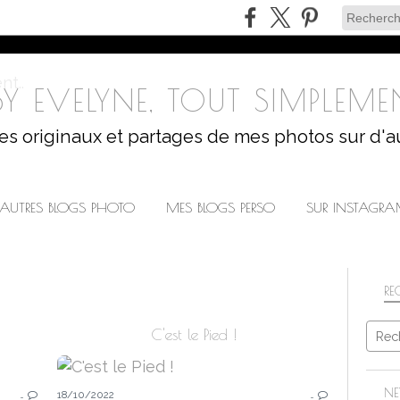
Y EVELYNE, TOUT SIMPLEMEN
les originaux et partages de mes photos sur d'a
AUTRES BLOGS PHOTO
MES BLOGS PERSO
SUR INSTAGR
RE
C'est le Pied !
NATURE
NE
…
18/10/2022
…
SAISONS