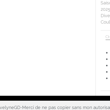
Sais
202
Dive
Coul
CH
 EvelyneGD-Merci de ne pas copier sans mon autoris