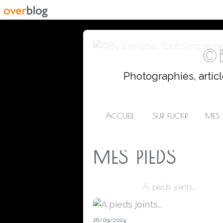
©B
Photographies, artic
ACCUEIL
SUR FLICKR
MES 
MES PIEDS
A pieds joints...
26/09/2024