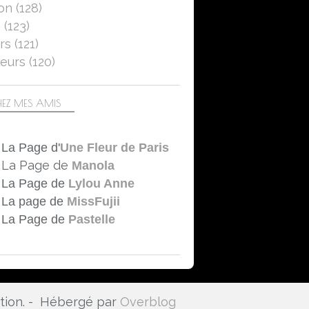
on
(128)
5
(123)
rs
(121)
eurs
(120)
EZ MES AMIS
La Page d'
Une Fleur de Paris
La Page de
Manola
La Page de
Lylou Anne
La page de
MissFujii
La Page de
Pastelle
ation. - Hébergé par
Overblog