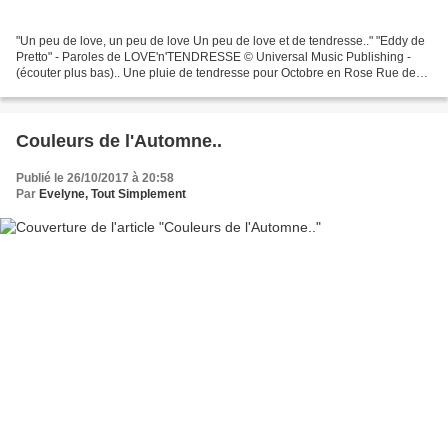
"Un peu de love, un peu de love Un peu de love et de tendresse.." "Eddy de
Pretto" - Paroles de LOVE'n'TENDRESSE © Universal Music Publishing -
(écouter plus bas).. Une pluie de tendresse pour Octobre en Rose Rue des
Halles - Mantes-la-Jolie Cliquer sur...
Couleurs de l'Automne..
Publié le 26/10/2017 à 20:58
Par
Evelyne, Tout Simplement