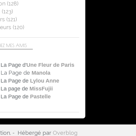
on
(128)
5
(123)
rs
(121)
eurs
(120)
EZ MES AMIS
La Page d'
Une Fleur de Paris
La Page de
Manola
La Page de
Lylou Anne
La page de
MissFujii
La Page de
Pastelle
ation. - Hébergé par
Overblog