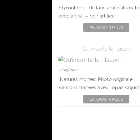
Etymologie : du latin artificialis (« fa
avec art ») → voir artifice...
EN SAVOIR PLUS
Qu'importe le Flacon..
11/03/2020
"Natures Mortes" Photo originale..
Versions traitées avec Topaz Adjust..
EN SAVOIR PLUS