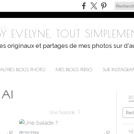
Y EVELYNE, TOUT SIMPLEMEN
les originaux et partages de mes photos sur d'a
AUTRES BLOGS PHOTO
MES BLOGS PERSO
SUR INSTAGR
 AI
RE
Une balade ?
CHALLENGES
NE
…
26/01/2024
…
DÉFIS PHOTO