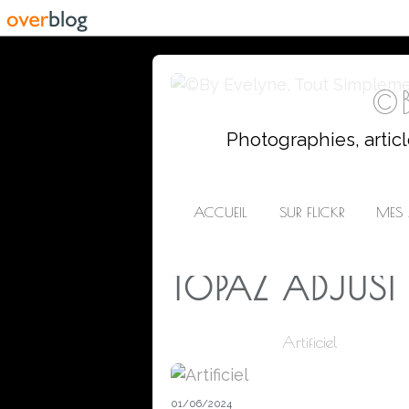
©B
Photographies, artic
ACCUEIL
SUR FLICKR
MES 
TOPAZ ADJUST
Artificiel
01/06/2024