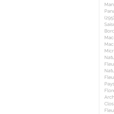
Mant
Pana
(295
Sais
Bord
Mac
Macr
Micr
Nat
Fleu
Nat
Fleu
Pays
Flor
Arch
Clo
Fleu