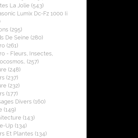
es La Jolie
(543)
sonic Lumix Dc-Fz 1000 Ii
)
ons
(295)
s De Seine
(280)
ro
(261)
o - Fleurs, Insectes,
ocosmos..
(257)
ure
(248)
rs
(237)
ure
(232)
rs
(177)
ages Divers
(160)
e
(149)
itecture
(143)
se-Up
(134)
rs Et Plantes
(134)