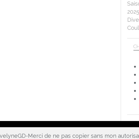
Sais
202
Dive
Coul
CH
 EvelyneGD-Merci de ne pas copier sans mon autoris