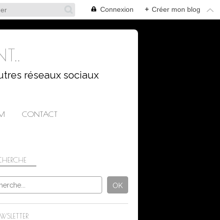
Connexion
+
Créer mon blog
T..
utres réseaux sociaux
AM
CONTACT
CHERCHE
PAYSAGES
WSLETTER
BORDS DE SEINE