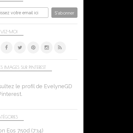
LA SEINE
MANTES-LA-JOLIE
SONIC LUMIX DC-FZ 1000 II
TOPAZ ADJUST AI
IVEZ-MOI
S IMAGES SUR PINTEREST
ultez le profil de EvelyneGD
Pinterest.
TÉGORIES
on Eos 750d
(734)