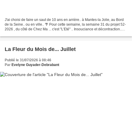
J'ai choisi de faire un saut de 10 ans en arrière.. à Mantes-la Jolie, au Bord
de la Seine.. ou en ville.. 🌴 Pour cette semaine, la semaine 31 du projet 52-
2026 , du côté de Chez Ma ... c'est "L'Eté" .. Insouciance et décontraction..
certes, il n'y a...
La Fleur du Mois de... Juillet
Publié le 31/07/2026 à 08:46
Par
Evelyne Guyader-Debrabant