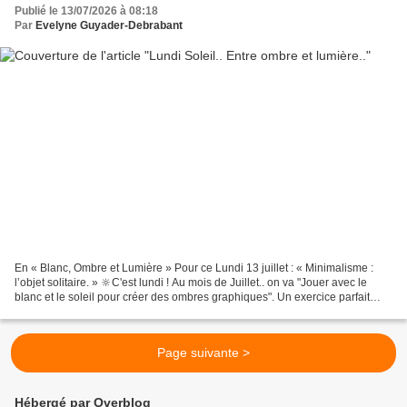
Publié le 13/07/2026 à 08:18
Par
Evelyne Guyader-Debrabant
En « Blanc, Ombre et Lumière » Pour ce Lundi 13 juillet : « Minimalisme :
l’objet solitaire. » 🔆C'est lundi ! Au mois de Juillet.. on va "Jouer avec le
blanc et le soleil pour créer des ombres graphiques". Un exercice parfait
pour apprivoiser la lumière....
Page suivante >
Hébergé par Overblog