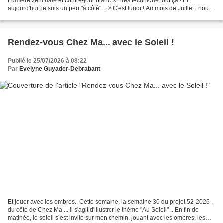
Lumière zénithale et contre-jour blanc. » Très technique tout ça ! Et
aujourd'hui, je suis un peu "à côté"... 🔆C'est lundi ! Au mois de Juillet.. nous
devions "Jouer avec le blanc...
Rendez-vous Chez Ma... avec le Soleil !
Publié le 25/07/2026 à 08:22
Par
Evelyne Guyader-Debrabant
Et jouer avec les ombres.. Cette semaine, la semaine 30 du projet 52-2026 ,
du côté de Chez Ma ... il s'agit d'illustrer le thème "Au Soleil" .. En fin de
matinée, le soleil s’est invité sur mon chemin, jouant avec les ombres, les