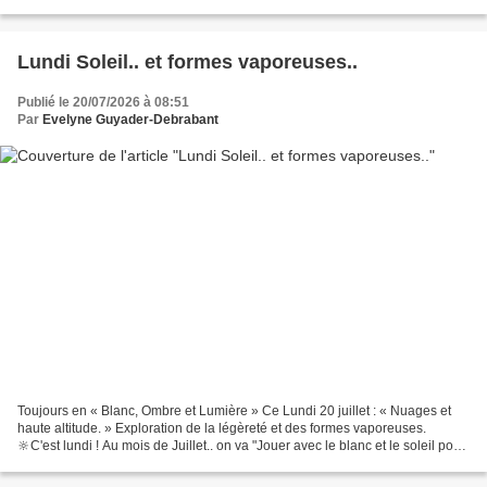
feuilles et les planches....
Lundi Soleil.. et formes vaporeuses..
Publié le 20/07/2026 à 08:51
Par
Evelyne Guyader-Debrabant
Toujours en « Blanc, Ombre et Lumière » Ce Lundi 20 juillet : « Nuages et
haute altitude. » Exploration de la légèreté et des formes vaporeuses.
🔆C'est lundi ! Au mois de Juillet.. on va "Jouer avec le blanc et le soleil pour
créer des ombres graphiques"....