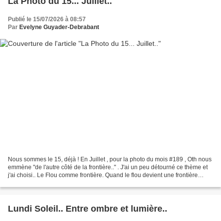
La Photo du 15... Juillet..
Publié le 15/07/2026 à 08:57
Par
Evelyne Guyader-Debrabant
Nous sommes le 15, déjà ! En Juillet , pour la photo du mois #189 , Oth nous
emmène "de l'autre côté de la frontière.." . J'ai un peu détourné ce thème et
j'ai choisi.. Le Flou comme frontière. Quand le flou devient une frontière
douce... ce qui est derrière...
Lundi Soleil.. Entre ombre et lumière..