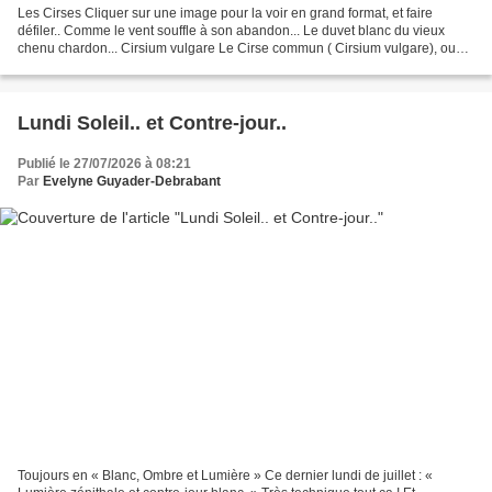
Les Cirses Cliquer sur une image pour la voir en grand format, et faire
défiler.. Comme le vent souffle à son abandon... Le duvet blanc du vieux
chenu chardon... Cirsium vulgare Le Cirse commun ( Cirsium vulgare), ou
Cirse à feuilles lancéolées, est une...
Lundi Soleil.. et Contre-jour..
Publié le 27/07/2026 à 08:21
Par
Evelyne Guyader-Debrabant
Toujours en « Blanc, Ombre et Lumière » Ce dernier lundi de juillet : «