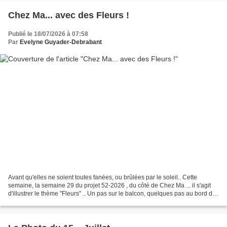
Chez Ma... avec des Fleurs !
Publié le 18/07/2026 à 07:58
Par
Evelyne Guyader-Debrabant
Avant qu'elles ne soient toutes fanées, ou brûlées par le soleil.. Cette
semaine, la semaine 29 du projet 52-2026 , du côté de Chez Ma ... il s'agit
d'illustrer le thème "Fleurs" .. Un pas sur le balcon, quelques pas au bord de
l’eau, entre géraniums...