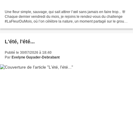
Une fleur simple, sauvage, qui sait attirer l’œil sans jamais en faire trop... 🌸
Chaque dernier vendredi du mois, je rejoins le rendez‑vous du challenge
#LaFleurDuMois, où l’on célèbre la nature, un moment partagé sur le groupe
Facebook du même nom !...
L'été, l'été...
Publié le 30/07/2026 à 18:40
Par
Evelyne Guyader-Debrabant