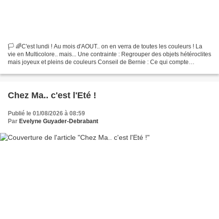
🏳️ 🌈C'est lundi ! Au mois d'AOUT.. on en verra de toutes les couleurs ! La
vie en Multicolore.. mais... Une contrainte : Regrouper des objets hétéroclites
mais joyeux et pleins de couleurs Conseil de Bernie : Ce qui compte
réellement pour participer au...
Chez Ma.. c'est l'Eté !
Publié le 01/08/2026 à 08:59
Par
Evelyne Guyader-Debrabant