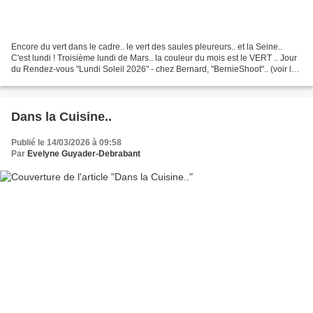
Encore du vert dans le cadre.. le vert des saules pleureurs.. et la Seine..
C'est lundi ! Troisième lundi de Mars.. la couleur du mois est le VERT .. Jour
du Rendez-vous "Lundi Soleil 2026" - chez Bernard, "BernieShoot".. (voir le
lien en bas de la page)...
Dans la Cuisine..
Publié le 14/03/2026 à 09:58
Par
Evelyne Guyader-Debrabant