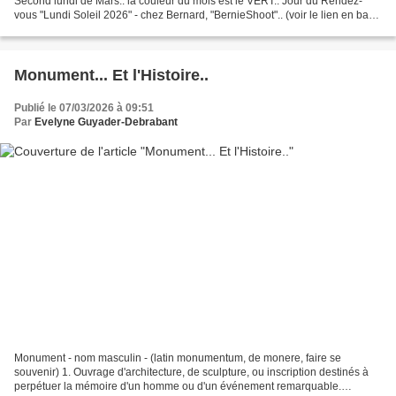
Second lundi de Mars.. la couleur du mois est le VERT.. Jour du Rendez-
vous "Lundi Soleil 2026" - chez Bernard, "BernieShoot".. (voir le lien en bas
de la page). et La Collégiale,...
Monument... Et l'Histoire..
Publié le 07/03/2026 à 09:51
Par
Evelyne Guyader-Debrabant
Monument - nom masculin - (latin monumentum, de monere, faire se
souvenir) 1. Ouvrage d'architecture, de sculpture, ou inscription destinés à
perpétuer la mémoire d'un homme ou d'un événement remarquable.