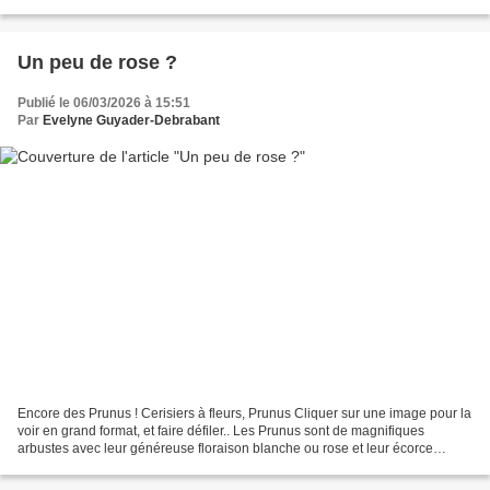
Synonyme : mémorial 2. Ouvrage d'architecture...
Un peu de rose ?
Publié le 06/03/2026 à 15:51
Par
Evelyne Guyader-Debrabant
Encore des Prunus ! Cerisiers à fleurs, Prunus Cliquer sur une image pour la
voir en grand format, et faire défiler.. Les Prunus sont de magnifiques
arbustes avec leur généreuse floraison blanche ou rose et leur écorce
décorative. Indispensables dans...