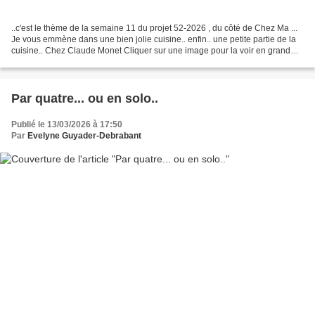
..c'est le thème de la semaine 11 du projet 52-2026 , du côté de Chez Ma ...
Je vous emmène dans une bien jolie cuisine.. enfin.. une petite partie de la
cuisine.. Chez Claude Monet Cliquer sur une image pour la voir en grand
format.. (Photo d'archives...
Par quatre... ou en solo..
Publié le 13/03/2026 à 17:50
Par
Evelyne Guyader-Debrabant