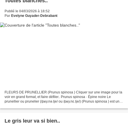
Toutes blanches..
Publié le 04/03/2026 à 18:52
Par
Evelyne Guyader-Debrabant
FLEURS DE PRUNELLIER (Prunus spinosa ) Cliquer sur une image pour la
voir en grand format, et faire défiler.. Prunus spinosa · Épine noire Le
prunellier ou prunelier (/pʁy.nə.lje/ ou /pʁy.nɛ.lje/) (Prunus spinosa ) est une
espèce de plantes à fleurs de...
Le gris leur va si bien..