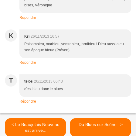
bises, Véronique
Répondre
K
Kri
26/11/2013 16:57
Palsambleu, morbleu, ventrebleu, jarnibleu ! Dieu aussi a eu
son époque bleue (Prévert)
Répondre
T
telos
26/11/2013 06:43
c'est bleu donc le blues..
Répondre
< Le Beaujolais Nouveau
Du Blues sur Scène.. >
est arrivé...