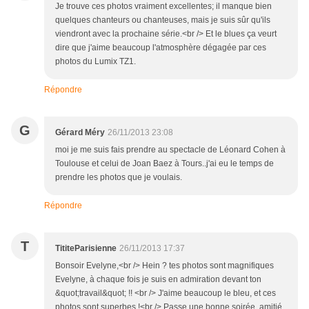
Je trouve ces photos vraiment excellentes; il manque bien
quelques chanteurs ou chanteuses, mais je suis sûr qu'ils
viendront avec la prochaine série.<br /> Et le blues ça veurt
dire que j'aime beaucoup l'atmosphère dégagée par ces
photos du Lumix TZ1.
Répondre
G
Gérard Méry
26/11/2013 23:08
moi je me suis fais prendre au spectacle de Léonard Cohen à
Toulouse et celui de Joan Baez à Tours..j'ai eu le temps de
prendre les photos que je voulais.
Répondre
T
TititeParisienne
26/11/2013 17:37
Bonsoir Evelyne,<br /> Hein ? tes photos sont magnifiques
Evelyne, à chaque fois je suis en admiration devant ton
&quot;travail&quot; !! <br /> J'aime beaucoup le bleu, et ces
photos sont superbes !<br /> Passe une bonne soirée, amitié,