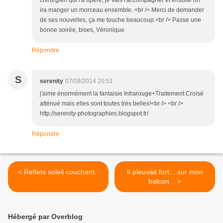
chirurgien qui l'a opéré, je vais l'accompagner et ensuite on
ira manger un morceau ensemble. <br /> Merci de demander
de ses nouvelles, ça me touche beaucoup.<br /> Passe une
bonne soirée, bises, Véronique
Répondre
S
serenity
07/08/2014 20:51
j'aime énormément la fantaisie Infrarouge+Traitement Croisé
atténué mais elles sont toutes très belles!<br /> <br />
http://serenity-photographies.blogspot.fr/
Répondre
< Reflets soleil couchant..
Il pleuvait fort... sur mon
balcon... >
Hébergé par Overblog