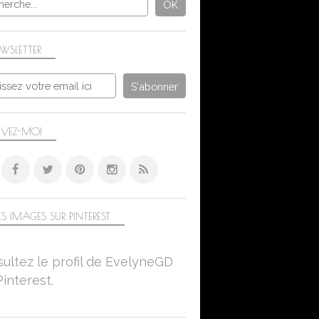
WSLETTER
IVEZ-MOI
S IMAGES SUR PINTEREST
ultez le profil de EvelyneGD
Pinterest.