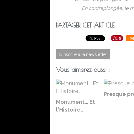
En contreplongée, le mur
PARTAGER CET ARTICLE
Re
S'inscrire à la newsletter
Vous aimerez aussi :
Presque prê
Monument... Et
l'Histoire..