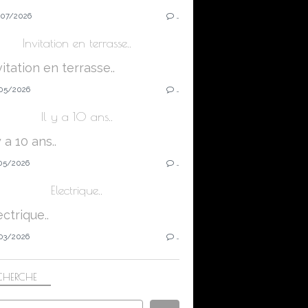
07/2026
…
Invitation en terrasse..
05/2026
…
Il y a 10 ans..
05/2026
…
Electrique..
03/2026
…
CHERCHE