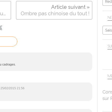
Vitrines'Mania.. ou maniaque ?
Ombre pas chinoise du tout !
NE
E
SU
au cadrages.
ME
25/02/2015 21:56
Cons
sur 