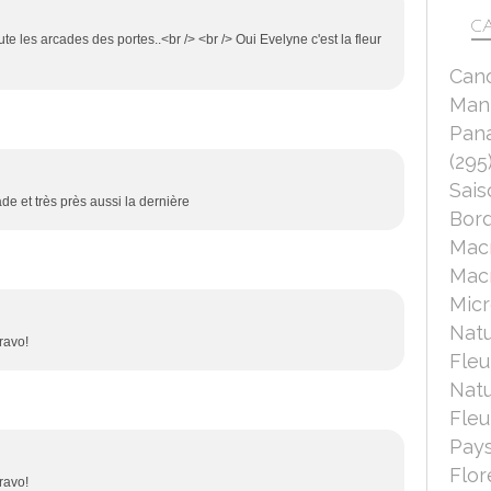
CA
ute les arcades des portes..<br /> <br /> Oui Evelyne c'est la fleur
Can
Mant
Pana
(295
Sais
e et très près aussi la dernière
Bord
Mac
Macr
Micr
Nat
ravo!
Fleu
Nat
Fleu
Pays
Flor
ravo!