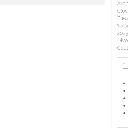
Arch
Clo
Fleu
Sais
202
Dive
Coul
CH