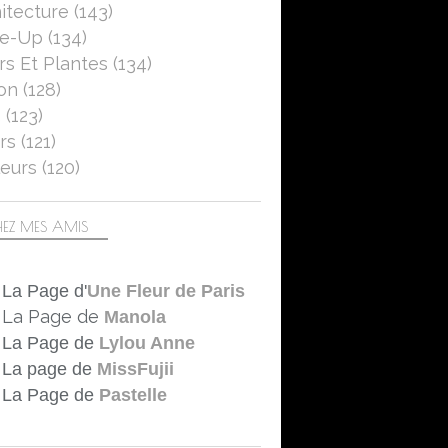
itecture
(143)
se-Up
(134)
rs Et Plantes
(134)
on
(128)
5
(123)
rs
(121)
eurs
(120)
EZ MES AMIS
La Page d'
Une Fleur de Paris
La Page de
Manola
La Page de
Lylou Anne
La page de
MissFujii
La Page de
Pastelle