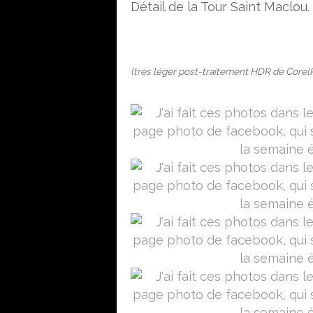
Détail de la Tour Saint Maclou.
(très léger post-traitement HDR de Corel