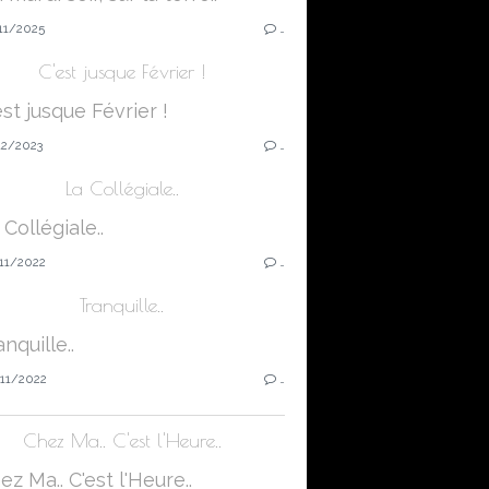
11/2025
…
C'est jusque Février !
12/2023
…
La Collégiale..
11/2022
…
Tranquille..
11/2022
…
Chez Ma.. C'est l'Heure..