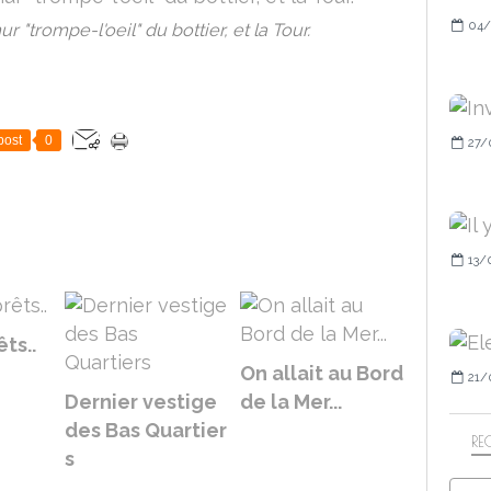
04/
 "trompe-l'oeil" du bottier, et la Tour.
post
0
27/
13/
ts..
On allait au Bord
21/
Dernier vestige
de la Mer...
des Bas Quartier
RE
s