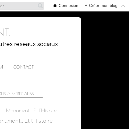
Connexion
+
Créer mon blog
T..
utres réseaux sociaux
AM
CONTACT
US AIMEREZ AUSSI :
Monument... Et l'Histoire..