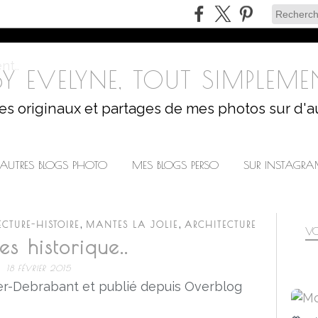
Y EVELYNE, TOUT SIMPLEMEN
les originaux et partages de mes photos sur d'a
AUTRES BLOGS PHOTO
MES BLOGS PERSO
SUR INSTAGR
,
,
TURE-HISTOIRE
MANTES LA JOLIE
ARCHITECTURE
VO
s historique..
18 FÉVRIER 2015
r-Debrabant et publié depuis Overblog