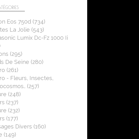
TÉGORIES
on Eos 750d
(734)
es La Jolie
(543)
sonic Lumix Dc-Fz 1000 Ii
)
ons
(295)
s De Seine
(280)
ro
(261)
o - Fleurs, Insectes,
ocosmos..
(257)
ure
(248)
rs
(237)
ure
(232)
rs
(177)
ages Divers
(160)
e
(149)