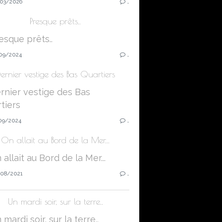
03/2026
…
Presque prêts..
09/2024
…
ernier vestige des Bas Quartiers
09/2024
…
On allait au Bord de la Mer...
08/2021
…
Un mardi soir, sur la terre..