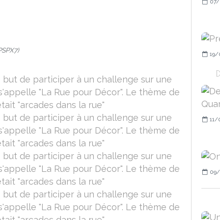
07/
PSPX7)
19/
D
11/
09/