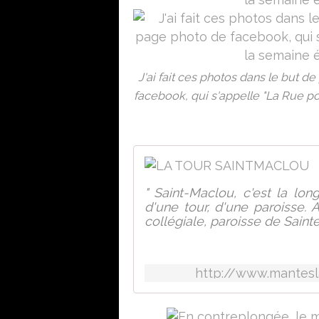
J'ai fait ces photos dans le but d
facebook, qui s'appelle "La Rue p
" Saint-Maclou, c'est la lon
d'une tour, d'une paroisse. 
collégiale, paroisse de Sainte-C
http://www.mantes