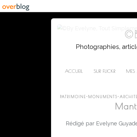
©B
Photographies, artic
ACCUEIL
SUR FLICKR
MES 
PATRIMOINE-MONUMENTS-ARCHITEC
Mante
Rédigé par Evelyne Guyade