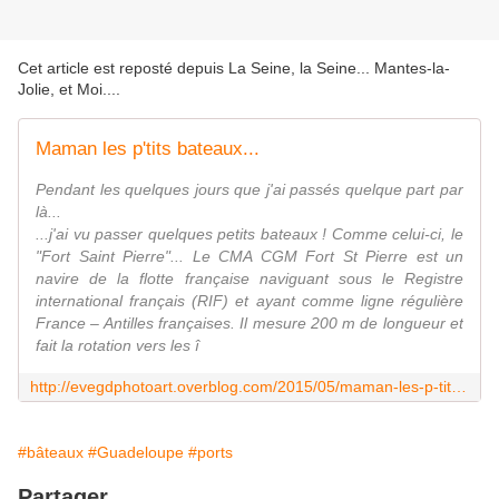
Cet article est reposté depuis
La Seine, la Seine... Mantes-la-
Jolie, et Moi...
.
Maman les p'tits bateaux...
Pendant les quelques jours que j'ai passés quelque part par
là...
...j'ai vu passer quelques petits bateaux ! Comme celui-ci, le
"Fort Saint Pierre"... Le CMA CGM Fort St Pierre est un
navire de la flotte française naviguant sous le Registre
international français (RIF) et ayant comme ligne régulière
France – Antilles françaises. Il mesure 200 m de longueur et
fait la rotation vers les î
http://evegdphotoart.overblog.com/2015/05/maman-les-p-tits-bateaux.html
#bâteaux
#Guadeloupe
#ports
Partager