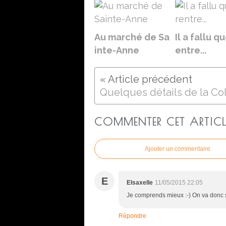
Au marché de Sa
Il a fallu qu
inte-Anne
entre...
COMMENTER CET ARTICL
Ajouter un commentaire
E
Elsaxelle
11/05/2015 22:05
Je comprends mieux :-) On va donc s
Répondre