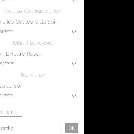
Mai... les Couleurs du Soir...
05/2026
…
Mai.. L'Heure Rose..
05/2026
…
Bleu du soir..
01/2026
…
CHERCHE