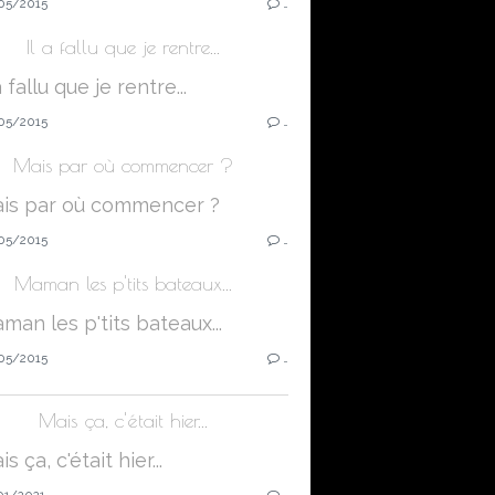
05/2015
…
Il a fallu que je rentre...
05/2015
…
Mais par où commencer ?
05/2015
…
Maman les p'tits bateaux...
05/2015
…
Mais ça, c'était hier...
01/2021
…