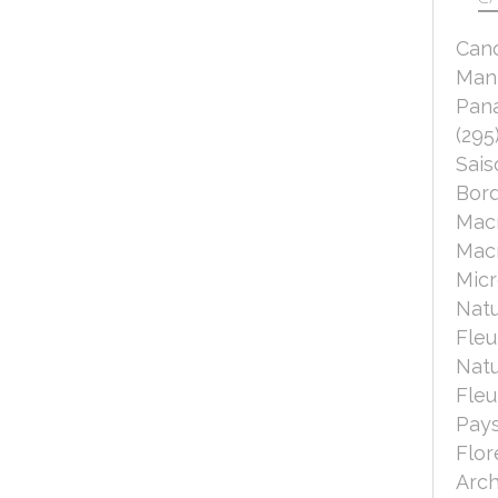
Can
Mant
Pana
(295
Sais
Bord
Mac
Macr
Micr
Nat
Fleu
Nat
Fleu
Pays
Flor
Arch