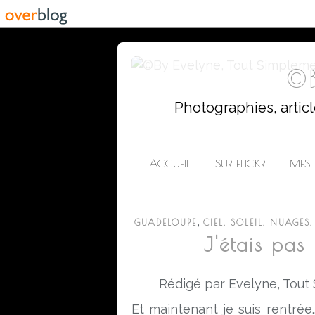
©B
Photographies, artic
ACCUEIL
SUR FLICKR
MES 
,
GUADELOUPE
CIEL, SOLEIL, NUAGES,
J'étais pas 
Rédigé par Evelyne, Tout
Et maintenant je suis rentrée