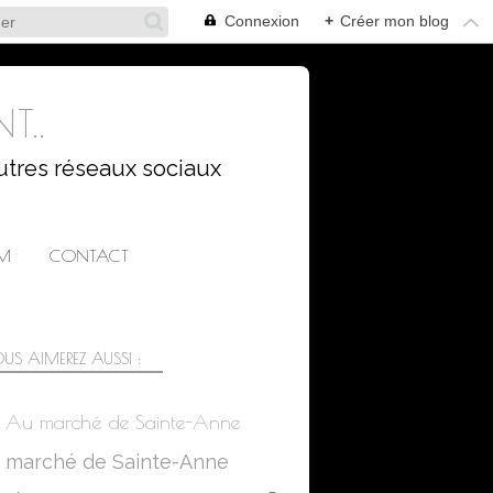
Connexion
+
Créer mon blog
T..
utres réseaux sociaux
AM
CONTACT
US AIMEREZ AUSSI :
Au marché de Sainte-Anne