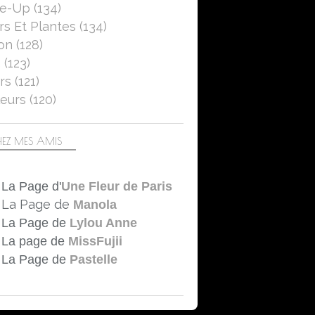
se-Up
(134)
rs Et Plantes
(134)
on
(128)
5
(123)
rs
(121)
eurs
(120)
EZ MES AMIS
La Page d'
Une Fleur de Paris
La Page de
Manola
La Page de
Lylou Anne
La page de
MissFujii
La Page de
Pastelle