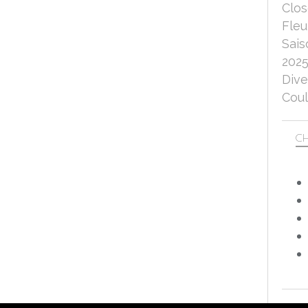
Clo
Fleu
Sais
202
Dive
Coul
CH