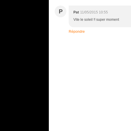
P
Pat
11/05/2015 10:55
Vite le soleil !! super moment
Répondre