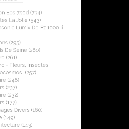
on Eos 750d
(734)
es La Jolie
(543)
sonic Lumix Dc-Fz 1000 Ii
)
ons
(295)
s De Seine
(280)
ro
(261)
o - Fleurs, Insectes,
ocosmos..
(257)
ure
(248)
rs
(237)
ure
(232)
rs
(177)
ages Divers
(160)
e
(149)
itecture
(143)