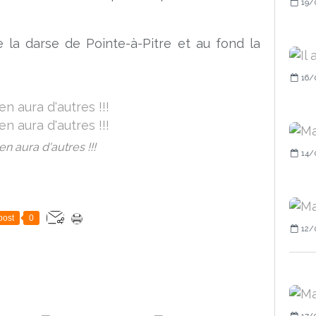
19/
 la darse de Pointe-à-Pitre et au fond la
16/
 en aura d'autres !!!
14/
post
0
12/
17/