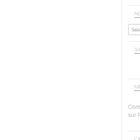
NE
SU
ME
Cons
sur 
CA