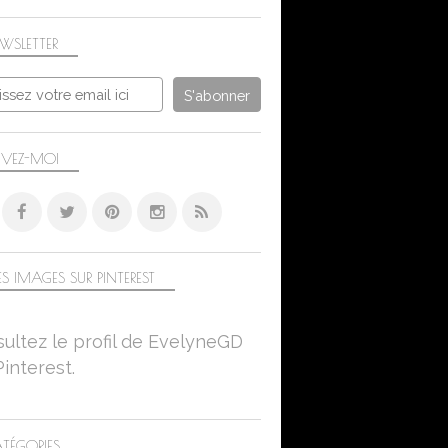
WSLETTER
IVEZ-MOI
S IMAGES SUR PINTEREST
ultez le profil de EvelyneGD
Pinterest.
TÉGORIES