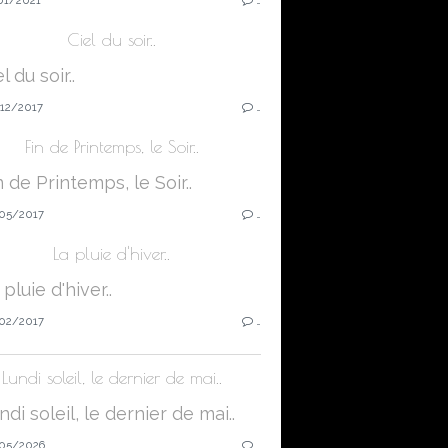
Ciel du soir..
12/2017
…
Fin de Printemps, le Soir..
05/2017
…
La pluie d'hiver..
02/2017
…
Lundi soleil, le dernier de mai..
05/2026
…