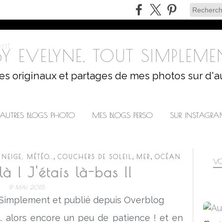
Y EVELYNE, TOUT SIMPLEMEN
les originaux et partages de mes photos sur d'a
AUTRES BLOGS PHOTO
MES BLOGS PERSO
SUR INSTAGR
,
,
,
 NEIGE, MÉTÉO..
COUCHERS DE SOLEIL
MER
OCÉAN
VO
là ! J'étais là-bas !!
9 MAI 2015
 Simplement et publié depuis Overblog
... alors encore un peu de patience ! et en