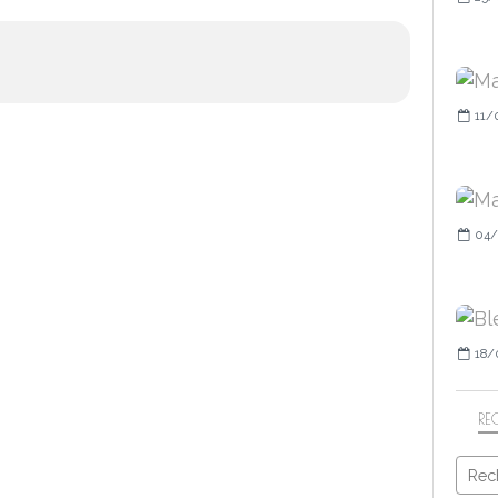
11/
04/
18/
RE