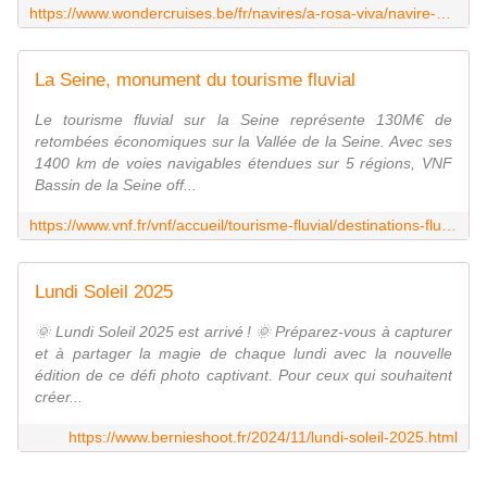
https://www.wondercruises.be/fr/navires/a-rosa-viva/navire-719.html
La Seine, monument du tourisme fluvial
Le tourisme fluvial sur la Seine représente 130M€ de
retombées économiques sur la Vallée de la Seine. Avec ses
1400 km de voies navigables étendues sur 5 régions, VNF
Bassin de la Seine off...
https://www.vnf.fr/vnf/accueil/tourisme-fluvial/destinations-fluviales/principales-destinations/la-seine/
Lundi Soleil 2025
🌞 Lundi Soleil 2025 est arrivé ! 🌞 Préparez-vous à capturer
et à partager la magie de chaque lundi avec la nouvelle
édition de ce défi photo captivant. Pour ceux qui souhaitent
créer...
https://www.bernieshoot.fr/2024/11/lundi-soleil-2025.html