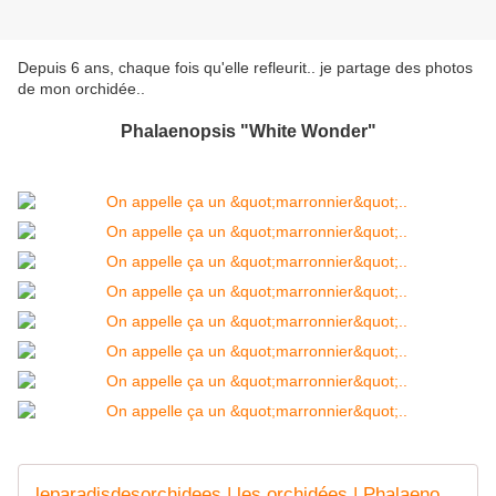
Depuis 6 ans, chaque fois qu'elle refleurit.. je partage des photos
de mon orchidée..
Phalaenopsis "White Wonder"
leparadisdesorchidees | les orchidées | Phalaenopsis | Cymbedium | orchid care - Fiche - Informations generales