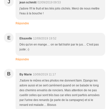
J
jean schmitt
02/09/2019 09:53
j'adore !!!! le fruit et tes très jolis clichés. Merci de nous mettre
l'eau à la bouche !
Répondre
E
Elsaxelle
12/08/2019 19:52
Dès qu'on en mange… on se fait trahir par le jus… C'est pas
juste ;-)
Répondre
B
By Marie
10/08/2019 11:17
J'adore le mûres et tes photos me donnent faim. Django les
adore aussi et se sert carrément quand on se balade le long
des chemins envahis de ronciers. Mais attention de ne pas
cueillir celles qui sont très bas car elles sont parfois arrosées
par l'urine des renards (je parle de la campagne) et si le
renard est malade.... Bisous