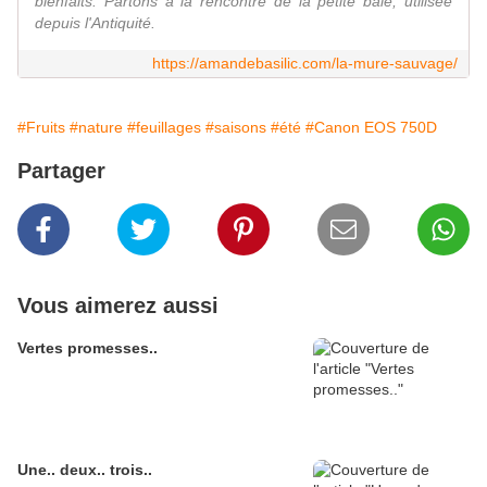
bienfaits. Partons à la rencontre de la petite baie, utilisée
depuis l'Antiquité.
https://amandebasilic.com/la-mure-sauvage/
#Fruits
#nature
#feuillages
#saisons
#été
#Canon EOS 750D
Partager
Vous aimerez aussi
Vertes promesses..
Une.. deux.. trois..