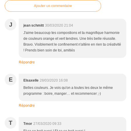
Ajouter un commentaire
J
jean schmitt
30/03/2020 21:04
J'aime beaucoup tes compostions et ta magnifique harmonie
de couleurs orange et vert tendres. Une très belle réussite.
Bravo. Visiblement le confinement n'altère en rien ta créativité
! Prends bien soin de toi, amitiés
Répondre
E
Elsaxelle
28/03/2020 16:08
Belles couleurs. Je vois qu'on a toutes les deux le même
programme : boire, manger… et recommencer ;-)
Répondre
T
Tmor
27/03/2020 09:33
Et ça se boit aussi ! Et ça se boit aussi !