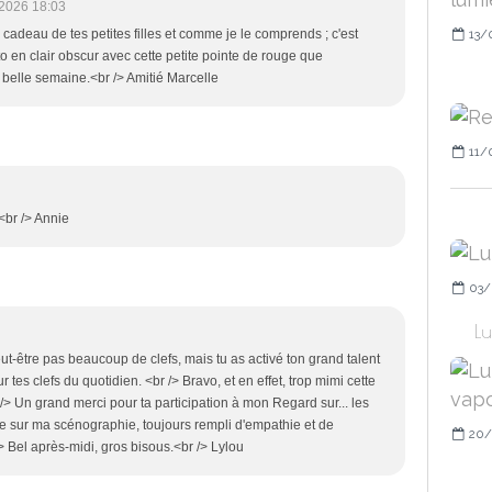
2026 18:03
 cadeau de tes petites filles et comme je le comprends ; c'est
13/
to en clair obscur avec cette petite pointe de rouge que
ès belle semaine.<br /> Amitié Marcelle
11/
 <br /> Annie
03/
Lu
t-être pas beaucoup de clefs, mais tu as activé ton grand talent
r tes clefs du quotidien. <br /> Bravo, et en effet, trop mimi cette
br /> Un grand merci pour ta participation à mon Regard sur... les
e sur ma scénographie, toujours rempli d'empathie et de
20/
 Bel après-midi, gros bisous.<br /> Lylou