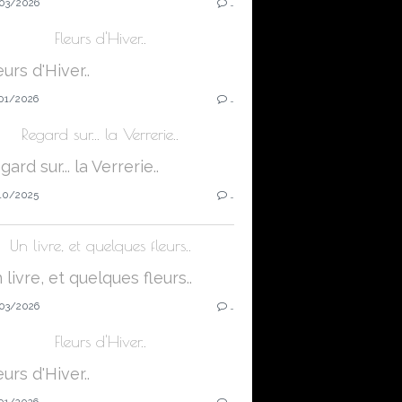
03/2026
…
Fleurs d'Hiver..
01/2026
…
Regard sur... la Verrerie..
10/2025
…
Un livre, et quelques fleurs..
03/2026
…
Fleurs d'Hiver..
01/2026
…