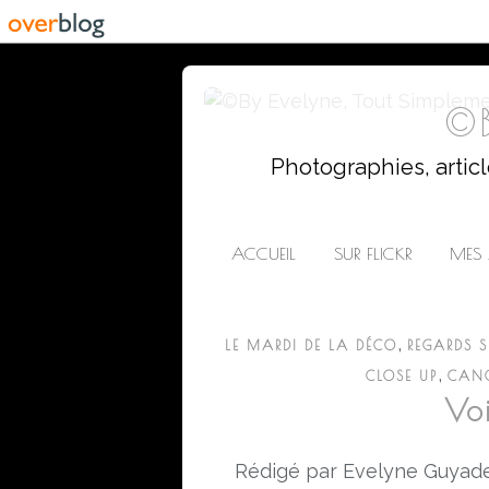
©B
Photographies, artic
ACCUEIL
SUR FLICKR
MES 
,
LE MARDI DE LA DÉCO
REGARDS SU
,
CLOSE UP
CAN
Voi
Rédigé par Evelyne Guyade