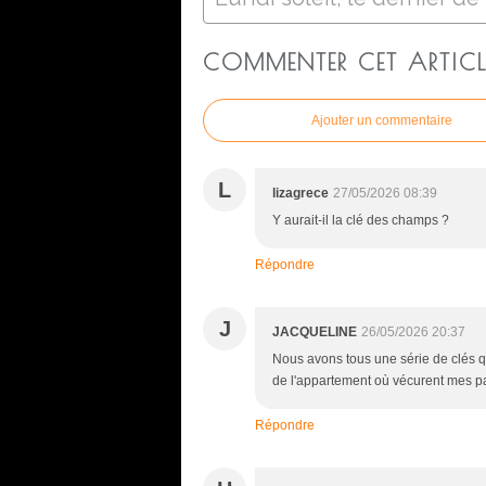
COMMENTER CET ARTICL
Ajouter un commentaire
L
lizagrece
27/05/2026 08:39
Y aurait-il la clé des champs ?
Répondre
J
JACQUELINE
26/05/2026 20:37
Nous avons tous une série de clés que
de l'appartement où vécurent mes pa
Répondre