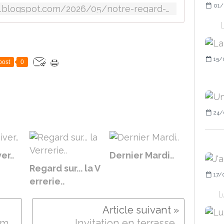
01/
https://lylouannecollection.blogspot.com/2026/05/notre-regard-sur-les-clefs-22.html
15/
post
0
24/
er..
Dernier Mardi..
Regard sur... la V
17/
errerie..
L
Lundi soleil, le dernier de mai..
Invitation en terrasse..