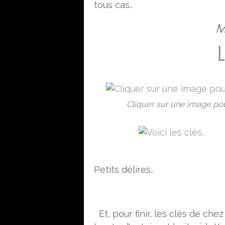
tous cas..
Mo
L
Cliquer sur une image pour 
Petits délires..
Et, pour finir, les clés de che