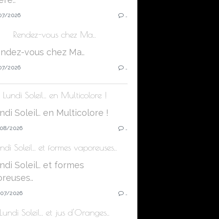
07/2026
…
Rendez-vous chez Ma..
07/2026
…
Lundi Soleil.. en Multicolore !
08/2026
…
ndi Soleil.. et formes vaporeuses..
07/2026
…
Lundi Soleil.. et jus d'Oranges..