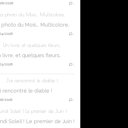
06/2026
…
La photo du Mois... Multicolore..
04/2026
…
Un livre, et quelques fleurs..
03/2026
…
J'ai rencontré le diable !
06/2026
…
undi Soleil ! Le premier de Juin !