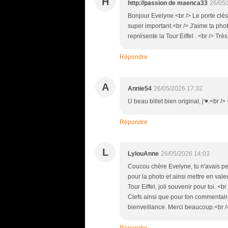
H
http://passion de maenca33
26/05/
Bonjour Evelyne.<br /> Le porte clés
super important.<br /> J'aime ta pho
représente la Tour Eiffel . <br /> Tr
Répondre
A
Annie54
26/05/2026 17:32
U beau billet bien original, j'♥.<br />
Répondre
L
LylouAnne
26/05/2026 14:03
Coucou chère Evelyne, tu n'avais peu
pour la photo et ainsi mettre en valeu
Tour Eiffel, joli souvenir pour toi. <
Clefs ainsi que pour ton commentair
bienveillance. Merci beaucoup.<br />
Répondre