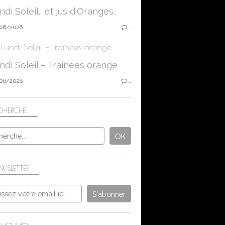
06/2026
…
Lundi Soleil – Traînées orange
06/2026
…
CHERCHE
WSLETTER