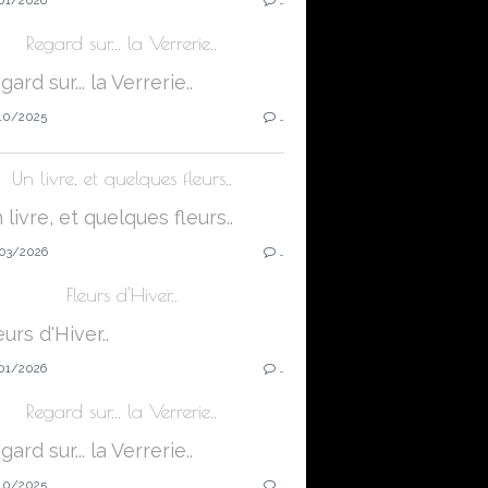
Regard sur... la Verrerie..
10/2025
…
Un livre, et quelques fleurs..
03/2026
…
Fleurs d'Hiver..
01/2026
…
Regard sur... la Verrerie..
10/2025
…