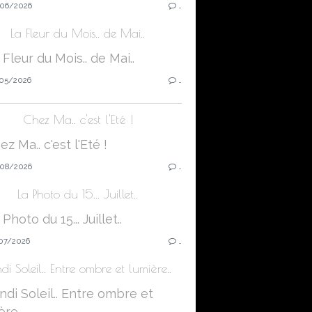
06/2026
…
La Fleur du Mois.. de Mai..
05/2026
…
Chez Ma.. c'est l'Eté !
08/2026
…
La Photo du 15... Juillet..
07/2026
…
di Soleil.. Entre ombre et lumière..