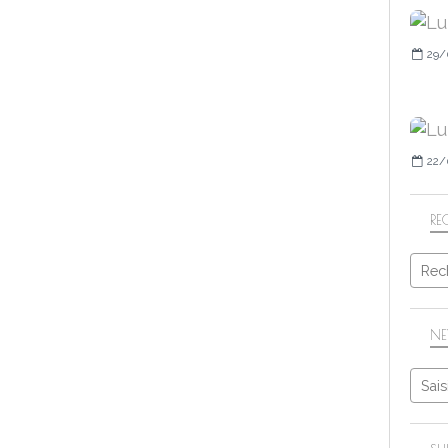
29/
22/
RE
NE