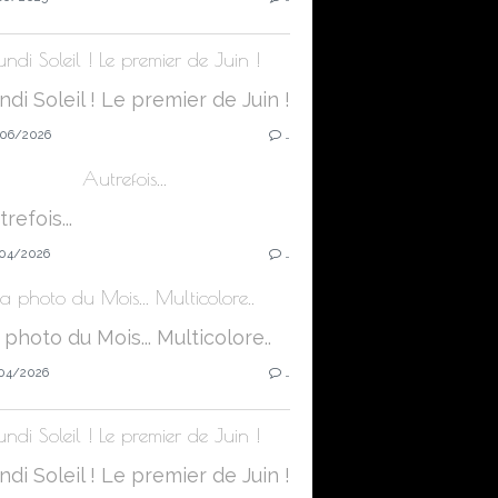
undi Soleil ! Le premier de Juin !
06/2026
…
Autrefois...
04/2026
…
La photo du Mois... Multicolore..
04/2026
…
undi Soleil ! Le premier de Juin !