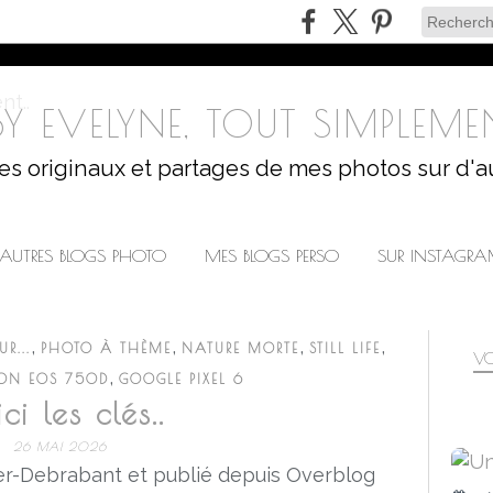
Y EVELYNE, TOUT SIMPLEMEN
les originaux et partages de mes photos sur d'a
AUTRES BLOGS PHOTO
MES BLOGS PERSO
SUR INSTAGR
,
,
,
,
R...
PHOTO À THÈME
NATURE MORTE
STILL LIFE
VO
,
ON EOS 750D
GOOGLE PIXEL 6
ci les clés..
26 MAI 2026
r-Debrabant et publié depuis Overblog