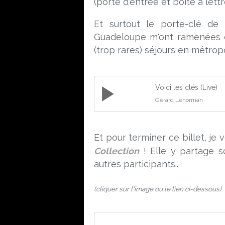
(porte d'entrée et boite à lettr
Et surtout le porte-clé de 
Guadeloupe m'ont ramenées d'
(trop rares) séjours en métropo
Voici les clés (Live)
Gérard Lenorman
Et pour terminer ce billet, je v
Collection
! Elle y partage 
autres participants..
(cliquer sur l'image ou le lien ci-dessous)