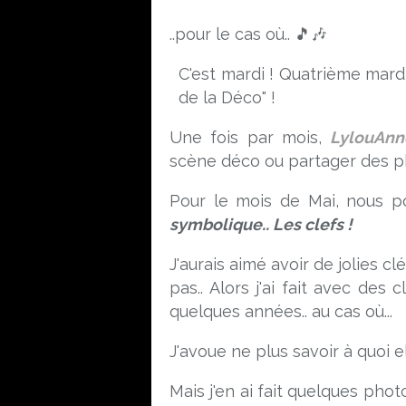
..pour le cas où.. 🎵🎶
C'est mardi ! Quatrième mardi 
de la Déco
" !
Une fois par mois,
LylouAnn
scène déco ou partager des p
Pour le mois de Mai, nous 
symbolique.. Les clefs !
J'aurais aimé avoir de jolies c
pas.. Alors j'ai fait avec des 
quelques années.. au cas où...
J'avoue ne plus savoir à quoi 
Mais j'en ai fait quelques pho