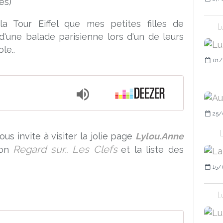
es)
la Tour Eiffel que mes petites filles de
L
une balade parisienne lors d'un de leurs
le..
01/
25/
ous invite à visiter la jolie page
Lylou.Anne
Regard sur.. Les Clefs
son
et la liste des
15/
L