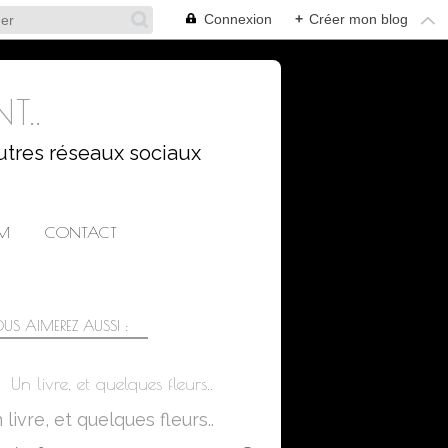
Connexion
+
Créer mon blog
T..
utres réseaux sociaux
AM
CONTACT
US AIMEREZ AUSSI :
Un livre, et quelques fleurs..