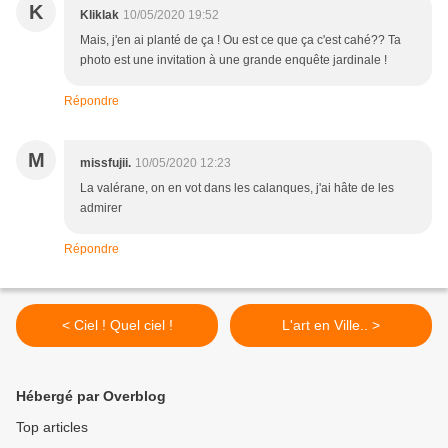
K
Kliklak
10/05/2020 19:52
Mais, j'en ai planté de ça ! Ou est ce que ça c'est cahé?? Ta
photo est une invitation à une grande enquête jardinale !
Répondre
M
missfujii.
10/05/2020 12:23
La valérane, on en vot dans les calanques, j'ai hâte de les
admirer
Répondre
< Ciel ! Quel ciel !
L'art en Ville.. >
Hébergé par Overblog
Top articles