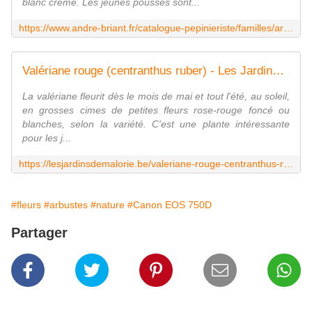
blanc crème. Les jeunes pousses sont...
https://www.andre-briant.fr/catalogue-pepinieriste/familles/arbustes-de-haies/4380-ligustrum-lucidum-tricolor-arbustes-de-haies.html
Valériane rouge (centranthus ruber) - Les Jardins de Malorie
La valériane fleurit dès le mois de mai et tout l'été, au soleil,
en grosses cimes de petites fleurs rose-rouge foncé ou
blanches, selon la variété. C'est une plante intéressante
pour les j...
https://lesjardinsdemalorie.be/valeriane-rouge-centranthus-ruber/
#fleurs
#arbustes
#nature
#Canon EOS 750D
Partager