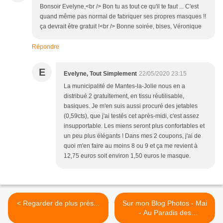
Bonsoir Evelyne,<br /> Bon tu as tout ce qu'il te faut ... C'est
quand même pas normal de fabriquer ses propres masques !!
ça devrait être gratuit !<br /> Bonne soirée, bises, Véronique
Répondre
E
Evelyne, Tout Simplement
22/05/2020 23:15
La municipalité de Mantes-la-Jolie nous en a
distribué 2 gratuitement, en tissu réutilisable,
basiques. Je m'en suis aussi procuré des jetables
(0,59cts), que j'ai testés cet après-midi, c'est assez
insupportable. Les miens seront plus confortables et
un peu plus élégants ! Dans mes 2 coupons, j'ai de
quoi m'en faire au moins 8 ou 9 et ça me revient à
12,75 euros soit environ 1,50 euros le masque.
< Regarder de plus près...
Sur mon Blog Photos - Mai
- Au Paradis des
Couturières.. @Mantes-la-