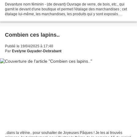
Devanture nom féminin - (de devant) Ouvrage de verre, de bois, etc., qui
garnit le devant d'une boutique et permet l'étalage des marchandises ; cet
étalage lui-même, les marchandises, les produits qui y sont exposés.
Synonyme : vitrine (définition de...
Combien ces lapins..
Publié le 19/04/2025 à 17:40
Par
Evelyne Guyader-Debrabant
..dans la vitrine.. pour souhaiter de Joyeuses Pâques ! Je les ai trouvés