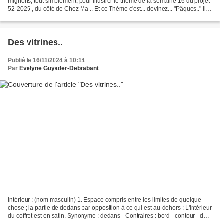
mignons, tout simplement, pour illustrer le thème de la semaine 16 du projet
52-2025 , du côté de Chez Ma .. Et ce Thème c'est... devinez... "Pâques.." Il y
a aussi ces petites...
Des vitrines..
Publié le 16/11/2024 à 10:14
Par
Evelyne Guyader-Debrabant
Intérieur : (nom masculin) 1. Espace compris entre les limites de quelque
chose ; la partie de dedans par opposition à ce qui est au-dehors : L'intérieur
du coffret est en satin. Synonyme : dedans - Contraires : bord - contour - dos