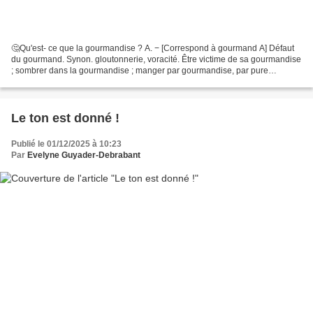
🤔Qu'est- ce que la gourmandise ? A. − [Correspond à gourmand A] Défaut
du gourmand. Synon. gloutonnerie, voracité. Être victime de sa gourmandise
; sombrer dans la gourmandise ; manger par gourmandise, par pure
gourmandise ; le défaut, le vice de gourmandise;...
Le ton est donné !
Publié le 01/12/2025 à 10:23
Par
Evelyne Guyader-Debrabant