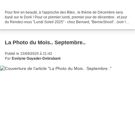
Pour finir en beauté, à l'approche des fêtes.. le thème de Décembre sera
basé sur le Doré ! Pour ce premier lundi, premier jour de décembre.. et jour
du Rendez-vous "Lundi Soleil 2025" - chez Bernard, "BernieShoot".. (voir le
lien en bas de la page)....
La Photo du Mois.. Septembre..
Publié le 15/09/2025 à 11:42
Par
Evelyne Guyader-Debrabant