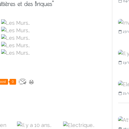
04/
tières et des Briques"
27/
13/
post
0
21/
28/