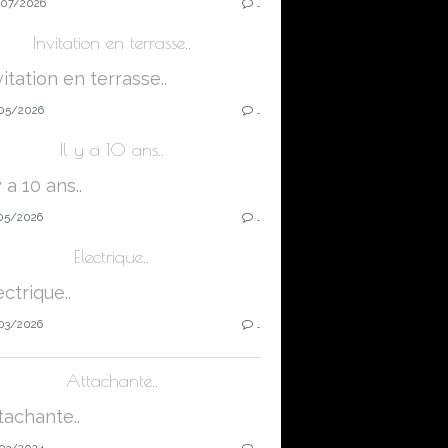
07/2026
…
Invitation en terrasse..
05/2026
…
Il y a 10 ans..
05/2026
…
Electrique..
03/2026
…
Attachante..
03/2024
…