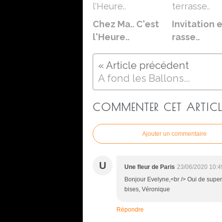
Chez Ma.. C'est
Invitation 
l'Heure..
rasse..
A fond les Ballons...
COMMENTER CET ARTICL
Ajouter un commentaire
U
Une fleur de Paris
23/06/2020 10:4
Bonjour Evelyne,<br /> Oui de superbe
bises, Véronique
Répondre