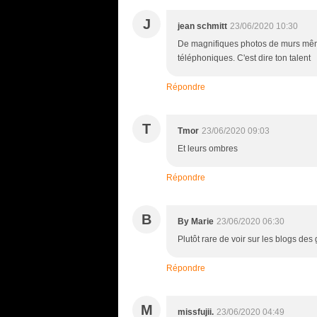
J
jean schmitt
23/06/2020 10:30
De magnifiques photos de murs même q
téléphoniques. C'est dire ton talent
Répondre
T
Tmor
23/06/2020 09:03
Et leurs ombres
Répondre
B
By Marie
23/06/2020 06:30
Plutôt rare de voir sur les blogs des
Répondre
M
missfujii.
23/06/2020 04:49