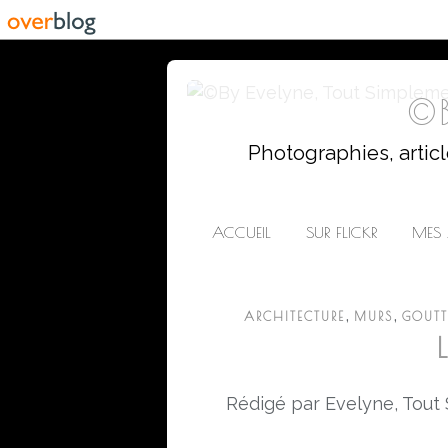
©B
Photographies, artic
ACCUEIL
SUR FLICKR
MES 
,
,
ARCHITECTURE
MURS
GOUTT
Rédigé par Evelyne, Tout