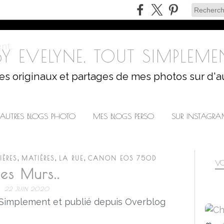
Y EVELYNE, TOUT SIMPLEMEN
les originaux et partages de mes photos sur d'a
AUTRES BLOGS PHOTO
MES BLOGS PERSO
SUR INSTAGR
,
,
,
IÈRES
MATIÈRES
LA RUE
CANON EOS 750D
VO
Les Murs..
22 JUIN 2020
 Simplement et publié depuis Overblog