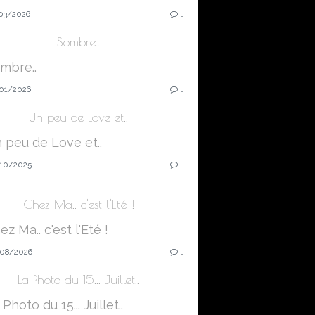
03/2026
…
Sombre..
01/2026
…
Un peu de Love et..
10/2025
…
Chez Ma.. c'est l'Eté !
08/2026
…
La Photo du 15... Juillet..