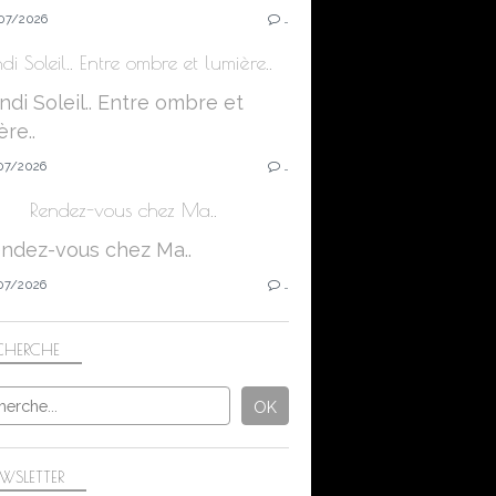
07/2026
…
di Soleil.. Entre ombre et lumière..
07/2026
…
Rendez-vous chez Ma..
07/2026
…
CHERCHE
WSLETTER