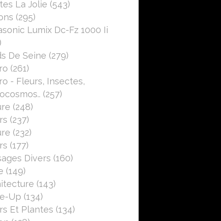
es La Jolie
(543)
ons
(295)
sonic Lumix Dc-Fz 1000 Ii
)
s De Seine
(279)
ro
(261)
o - Fleurs, Insectes,
ocosmos..
(257)
ure
(248)
rs
(237)
ure
(232)
rs
(177)
ages Divers
(160)
e
(149)
itecture
(143)
se-Up
(134)
rs Et Plantes
(134)