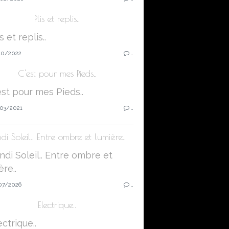
Plis et replis..
10/2022
…
C'est pour mes Pieds..
03/2021
…
di Soleil.. Entre ombre et lumière..
07/2026
…
Electrique..