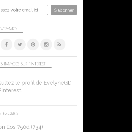
IVEZ-MOI
S IMAGES SUR PINTEREST
ultez le profil de EvelyneGD
Pinterest.
TÉGORIES
on Eos 750d
(734)