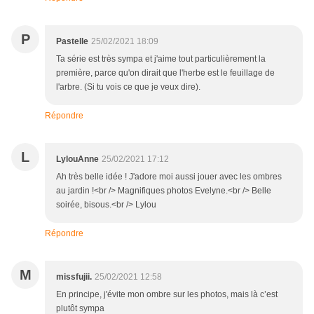
P
Pastelle
25/02/2021 18:09
Ta série est très sympa et j'aime tout particulièrement la
première, parce qu'on dirait que l'herbe est le feuillage de
l'arbre. (Si tu vois ce que je veux dire).
Répondre
L
LylouAnne
25/02/2021 17:12
Ah très belle idée ! J'adore moi aussi jouer avec les ombres
au jardin !<br /> Magnifiques photos Evelyne.<br /> Belle
soirée, bisous.<br /> Lylou
Répondre
M
missfujii.
25/02/2021 12:58
En principe, j'évite mon ombre sur les photos, mais là c’est
plutôt sympa