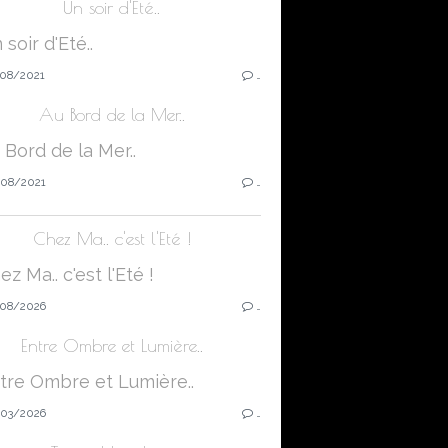
Un soir d'Eté..
08/2021
…
Au Bord de la Mer..
08/2021
…
Chez Ma.. c'est l'Eté !
08/2026
…
Entre Ombre et Lumière..
03/2026
…