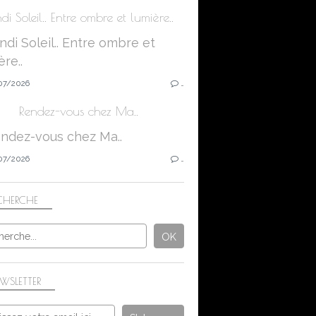
di Soleil.. Entre ombre et lumière..
07/2026
…
Rendez-vous chez Ma..
07/2026
…
CHERCHE
WSLETTER