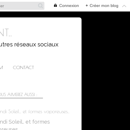
Connexion
+
Créer mon blog
T..
utres réseaux sociaux
AM
CONTACT
US AIMEREZ AUSSI :
ndi Soleil.. et formes vaporeuses..