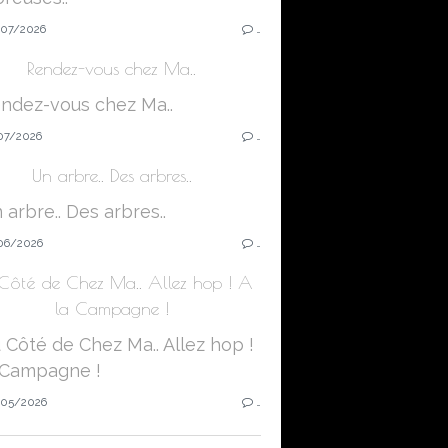
07/2026
…
Rendez-vous chez Ma..
07/2026
…
Un arbre.. Des arbres..
06/2026
…
Côté de Chez Ma.. Allez hop ! A
la Campagne !
05/2026
…