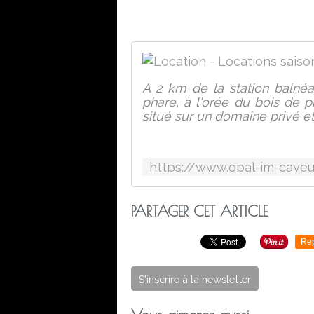
A 2 km de la station balné
phare, à l'orée du bois de 
situé sur un domaine privé e
PARTAGER CET ARTICLE
Re
S'inscrire à la newsletter