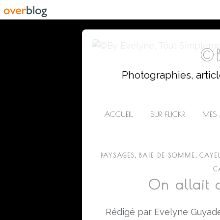
©B
Photographies, artic
ACCUEIL
SUR FLICKR
MES 
,
,
PAYSAGES
BAIE DE SOMME
CAYE
C
On allait 
Rédigé par Evelyne Guyade