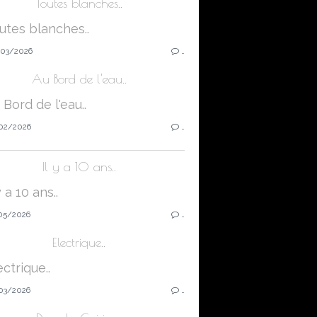
Toutes blanches..
03/2026
…
Au Bord de l'eau..
02/2026
…
Il y a 10 ans..
05/2026
…
Electrique..
03/2026
…