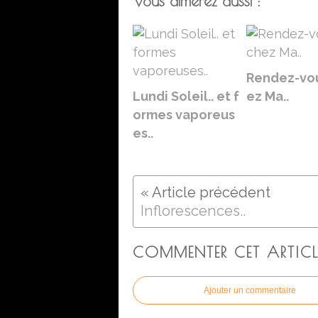
Vous aimerez aussi :
Rendez-vo
Lundi Soleil.. et f
ez Ma..
ormes vaporeus
es..
Inflorescences..
COMMENTER CET ARTICL
Ajouter un commentaire