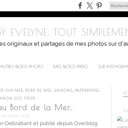
Y EVELYNE, TOUT SIMPLEMEN
les originaux et partages de mes photos sur d'a
AUTRES BLOGS PHOTO
MES BLOGS PERSO
SUR INSTAGR
,
,
,
,
UX-SUR-MER
BORD DE MER
SAISONS
PATRIMOINE
VO
ANON EOS 750D
au Bord de la Mer..
Lu
25 FÉVRIER 2023
r-Debrabant et publié depuis Overblog