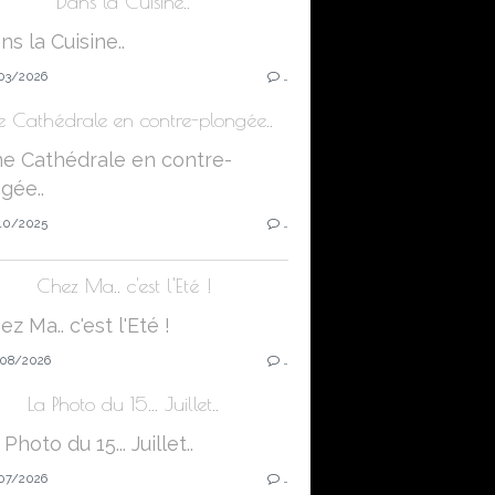
Dans la Cuisine..
03/2026
…
e Cathédrale en contre-plongée..
10/2025
…
Chez Ma.. c'est l'Eté !
08/2026
…
La Photo du 15... Juillet..
07/2026
…