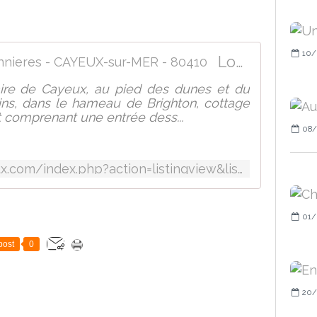
10/
Location - Locations saisonnieres - CAYEUX-sur-MER - 80410
aire de Cayeux, au pied des dunes et du
pins, dans le hameau de Brighton, cottage
t comprenant une entrée dess...
08/
https://www.opal-im-cayeux.com/index.php?action=listingview&listingID=512
01/
post
0
20/