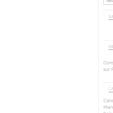
SU
ME
Cons
sur 
CA
Can
Mant