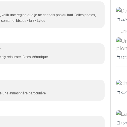
voilà une région que je ne connais pas du tout. Jolies photos,
14/
e semaine, bisous.<br /> Lylou
Un
0
de d'y retourner. Bises Véronique
27/
01/
gne une atmosphère particulière
15/