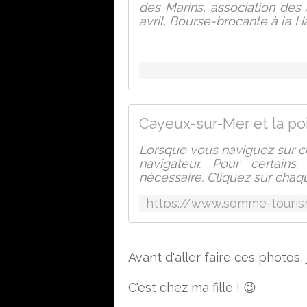
des Marins, association des
avril, Bourse-brocante à la Ha
Cayeux-sur-Mer et la po
Lorsque vous naviguez sur ce
navigateur. Pour certain
nécessaire. Cliquez sur chaqu
Avant d'aller faire ces photos,
C'est chez ma fille ! 😉