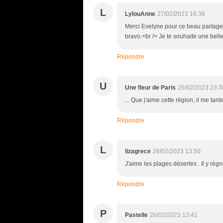
L
LylouAnne
27/02/2023 16:36
Merci Evelyne pour ce beau partage, 
bravo.<br /> Je te souhaite une bell
Répondre
U
Une fleur de Paris
26/02/2023 23:3
... Que j'aime cette région, il me tar
Répondre
L
lizagrece
26/02/2023 13:50
J'aime les plages désertes . Il y rè
Répondre
P
Pastelle
26/02/2023 13:41