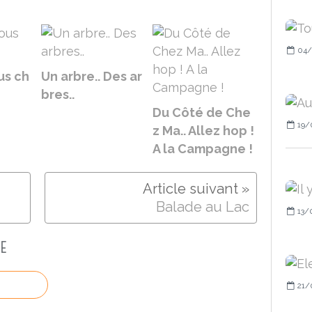
04/
us ch
Un arbre.. Des ar
bres..
Du Côté de Che
19/
z Ma.. Allez hop !
A la Campagne !
Balade au Lac
13/
E
21/