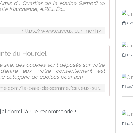
 Amis du Quartier de la Marine Samedi 22
lle Marchande, A.P.E.L Éc...
11/
https://www.cayeux-sur-mer.fr/
inte du Hourdel
10/
 site, des cookies sont déposés sur votre
s d'entre eux, votre consentement est
e catégorie de cookies pour acti...
09/
https://www.somme-tourisme.com/la-baie-de-somme/cayeux-sur-mer-et-la-pointe-du-hourdel
 j'ai dormi là ! Je recommande !
11/