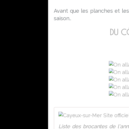
Avant que les planches et les
saison..
DU CÔ
Liste des brocantes de l'ann