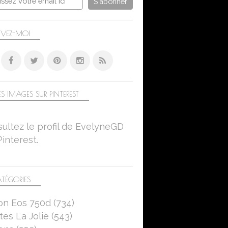
IVEZ-MOI
S IMAGES SUR PINTEREST
ultez le profil de EvelyneGD
Pinterest.
TÉGORIES
on Eos 750d
(734)
es La Jolie
(543)