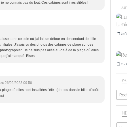
e ne connais pas du tout. Ces cabines sont irrésistibles !
Lun
13/
aisse dans ce coin où j'ai fait un détour en descendant de Lille
amiliales. J'avais vu des photos des cabines de plage sur des
es photographier.. Je ne suis pas allée au-delà de la plage où elles
 que j'ai manqué. Bises
11/
RE
ant
26/02/2023 09:58
 plage où elles sont installées l'été.. (photos dans le billet d'août
ns)
NE