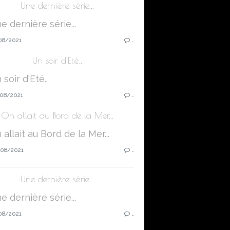
Une dernière série...
08/2021
…
Un soir d'Eté..
08/2021
…
On allait au Bord de la Mer...
08/2021
…
Une dernière série...
08/2021
…