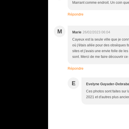
Marrant comme endroit. Un coin que j
Répondre
M
Marie
26/02/2023 06:04
Cayeux est la seule ville que je conn
où j'étais allée pour des obsèques f
sites et j'avais une envie folle de l
sont. Merci de me faire découvrir ce
Répondre
E
Evelyne Guyader-Debrab
Ces photos sont faites sur la
2021 et d'autres plus ancie