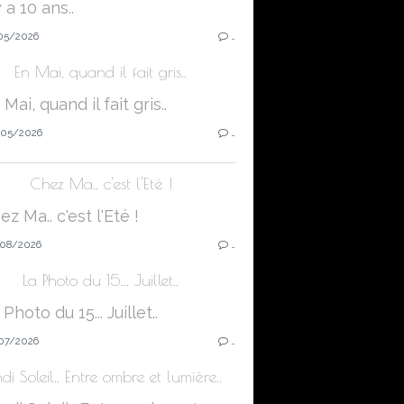
05/2026
…
En Mai, quand il fait gris..
05/2026
…
Chez Ma.. c'est l'Eté !
08/2026
…
La Photo du 15... Juillet..
07/2026
…
di Soleil.. Entre ombre et lumière..