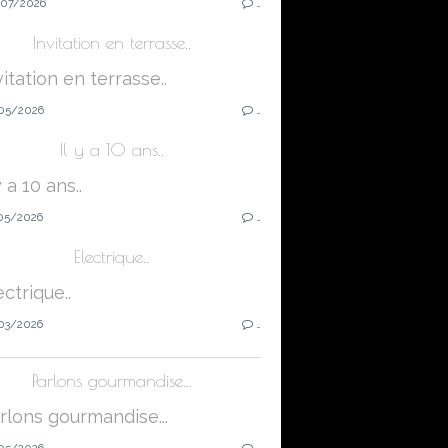
07/2026
…
Invitation en terrasse..
05/2026
…
Il y a 10 ans..
05/2026
…
Electrique..
03/2026
…
Parlons gourmandise...
05/2026
…