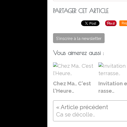
PARTAGER CET ARTICLE
Re
S'inscrire à la newsletter
Vous aimerez aussi :
Chez Ma.. C'est
Invitation 
l'Heure..
rasse..
Ca se décolle..