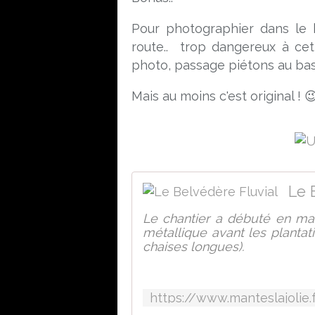
Pour photographier dans le bo
route.. trop dangereux à cet 
photo, passage piétons au bas d
Mais au moins c'est original ! 
Le 
Le chantier a débuté en mars
métallique avant les plantati
chaises longues).