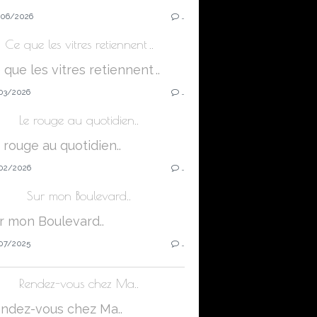
06/2026
…
Ce que les vitres retiennent ..
03/2026
…
Le rouge au quotidien..
02/2026
…
Sur mon Boulevard..
07/2025
…
Rendez-vous chez Ma..