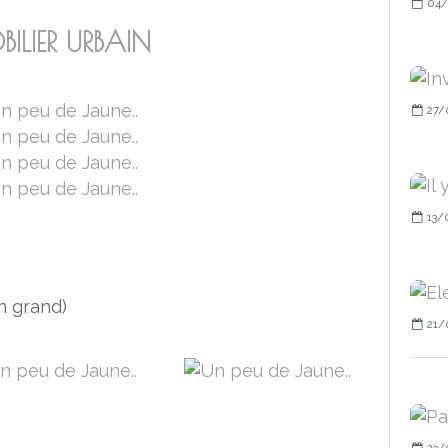
04/
ILIER URBAIN
27/
13/
en grand)
21/
23/