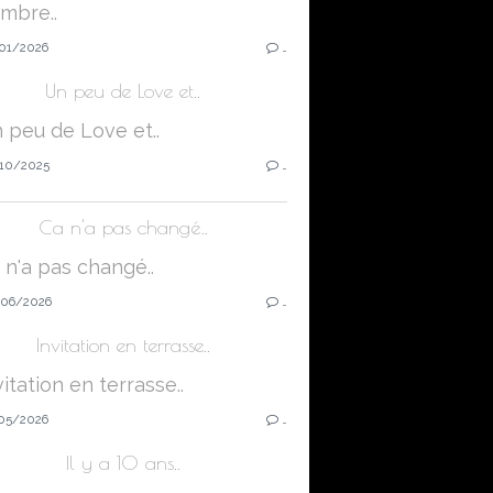
01/2026
…
Un peu de Love et..
10/2025
…
Ca n'a pas changé..
06/2026
…
Invitation en terrasse..
05/2026
…
Il y a 10 ans..