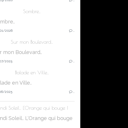
Sombre..
01/2026
…
Sur mon Boulevard..
07/2025
…
Balade en Ville..
06/2025
…
ndi Soleil.. L'Orange qui bouge !