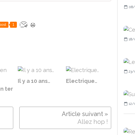
08/
post
1
18/
23/
Il y a 10 ans..
Electrique..
en ter
12/
Allez hop !