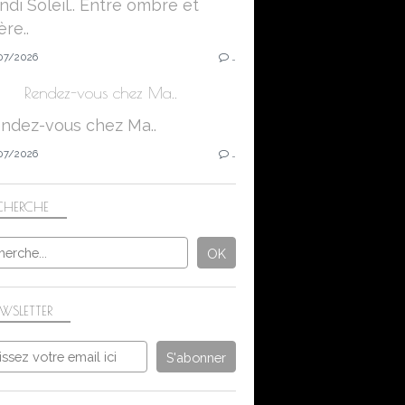
07/2026
…
Rendez-vous chez Ma..
07/2026
…
CHERCHE
WSLETTER