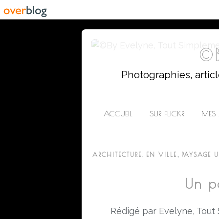
©B
Photographies, artic
ACCUEIL
SUR FLICKR
MES 
,
,
ARCHITECTURE
EN VILLE
PAYSAGE 
Un p
Rédigé par Evelyne, Tout