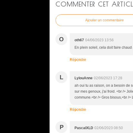
COMMENTER CET ARTICL
Ajouter un commentaire
O
oth67
04/06/2023 13:56
En plein soleil, cela doit faire cha
Répondre
L
LylouAnne
02/06/2023 17:28
ah oui tu as raison, on a besoin de so
sur mes genoux, j'ai froid. <br /> Jo
commune.<br /> Gros bisous,<br /> 
Répondre
P
PascalXLD
02/06/2023 08:50