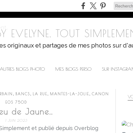
Y EVELYNE, TOUT SIMPLEMEN
les originaux et partages de mes photos sur d'a
AUTRES BLOGS PHOTO
MES BLOGS PERSO
SUR INSTAGR
,
,
,
,
URBAIN
BANCS
LA RUE
MANTES-LA-JOLIE
CANON
VO
EOS 750D
eu de Jaune..
1 JUIN 2023
 Simplement et publié depuis Overblog