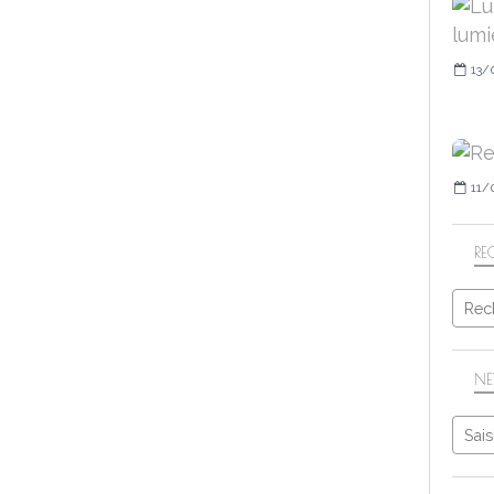
13/
11/
RE
NE