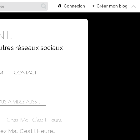
Connexion
+
Créer mon blog
T..
utres réseaux sociaux
AM
CONTACT
US AIMEREZ AUSSI :
Chez Ma.. C'est l'Heure..