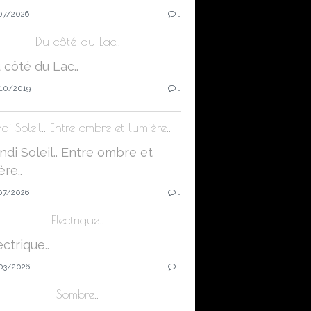
07/2026
…
Du côté du Lac..
10/2019
…
di Soleil.. Entre ombre et lumière..
07/2026
…
Electrique..
03/2026
…
Sombre..