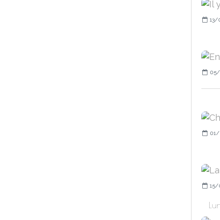
13/
05/
01/
15/
Lun