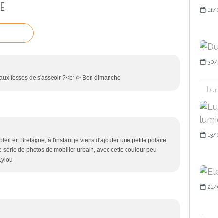
E
11/
30/
ud aux fesses de s'asseoir ?<br /> Bon dimanche
Lun
13/
leil en Bretagne, à l'instant je viens d'ajouter une petite polaire
lie série de photos de mobilier urbain, avec cette couleur peu
Lylou
21/